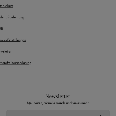
tenschutz
derrufsbelehrung
GB
okie-Einstellungen
wsletter
rierefreiheitserklärung
Newsletter
Neuheiten, aktuelle Trends und vieles mehr:
E-Mail-Adresse*