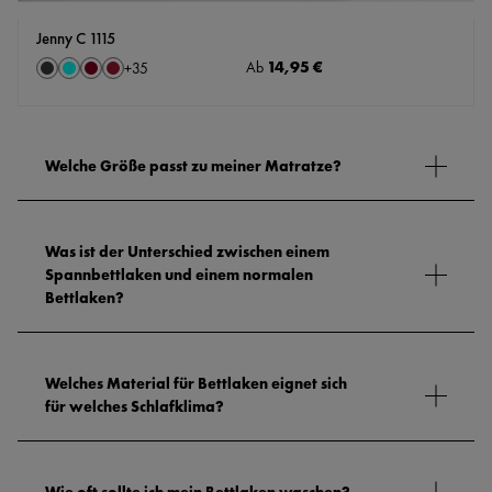
Jenny C 1115
auswählen
Regulärer Preis:
14,95 €
Farbe
Ab
+
35
Anthrazit
Aqua
Bordeaux
Cassis
Welche Größe passt zu meiner Matratze?
Was ist der Unterschied zwischen einem
Spannbettlaken und einem normalen
Bettlaken?
Welches Material für Bettlaken eignet sich
für welches Schlafklima?
Wie oft sollte ich mein Bettlaken waschen?