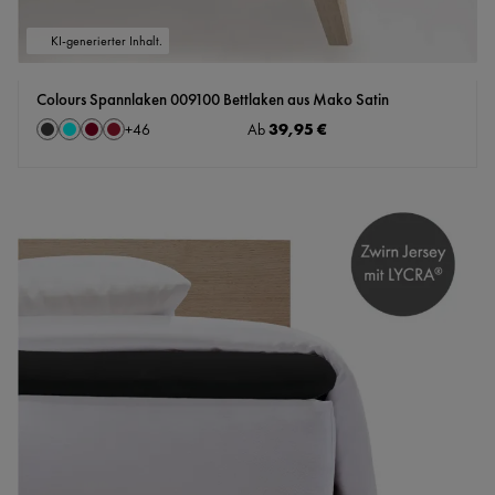
KI-generierter Inhalt.
Colours Spannlaken 009100 Bettlaken aus Mako Satin
auswählen
Regulärer Preis:
39,95 €
Farbe
Ab
+
46
Anthrazit
Aqua
Bordeaux
Cassis