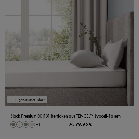
KI-generierter Inhalt.
Black Premium 001131 Bettlaken aus TENCEL™ Lyocell-Fasern
auswählen
Regulärer Preis:
79,95 €
Farbe
Ab
+
1
Steingrau
creme
salbei
taupe