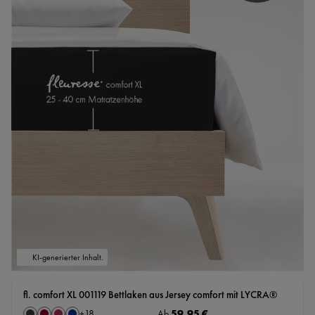
KI-generierter Inhalt.
fl. comfort XL 001119 Bettlaken aus Jersey comfort mit LYCRA®
auswählen
Regulärer Preis:
59,95 €
Ab
+
18