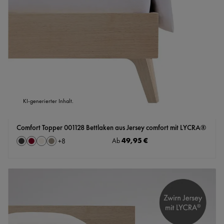
KI-generierter Inhalt.
Comfort Topper 001128 Bettlaken aus Jersey comfort mit LYCRA®
auswählen
Regulärer Preis:
49,95 €
Farbe
Ab
+
8
Anthrazit
Bordeaux
Natur
Steingrau