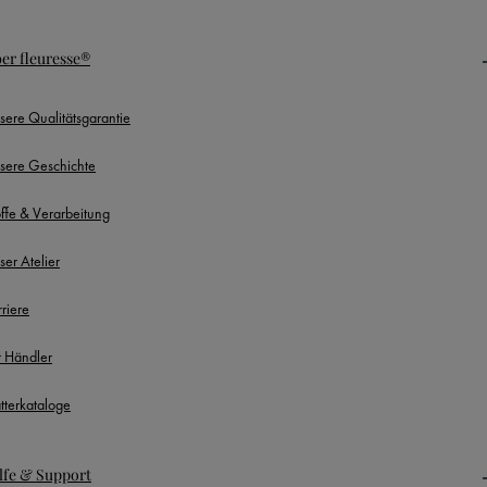
er fleuresse®
sere Qualitätsgarantie
sere Geschichte
offe & Verarbeitung
ser Atelier
rriere
r Händler
ätterkataloge
lfe & Support