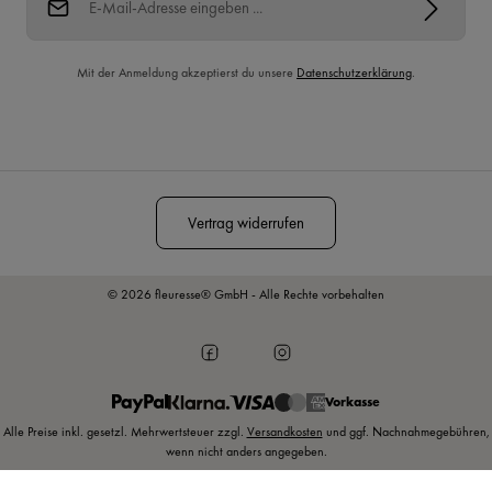
Mit der Anmeldung akzeptierst du unsere
Datenschutzerklärung
.
Diese Seite ist durch reCAPTCHA geschützt und es gelten die
Datenschutzrichtlinie
und
Nutzungsbedingungen
.
Vertrag widerrufen
© 2026 fleuresse® GmbH - Alle Rechte vorbehalten
Vorkasse
Alle Preise inkl. gesetzl. Mehrwertsteuer zzgl.
Versandkosten
und ggf. Nachnahmegebühren,
wenn nicht anders angegeben.