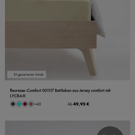
KI-generierter Inhalt.
fleuresse-Comfort 001117 Bettlaken aus Jersey comfort mit
LYCRA®
auswählen
Regulärer Preis:
49,95 €
Farbe
Ab
+
40
Anthrazit
Aqua
Bordeaux
Feige