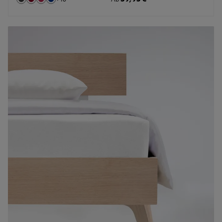
Farbe
Anthrazit
Bordeaux
Himbeere
Marine