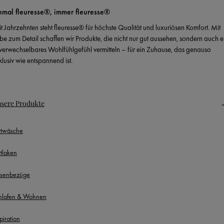
nmal fleuresse®, immer fleuresse®
it Jahrzehnten steht fleuresse® für höchste Qualität und luxuriösen Komfort. Mit
ebe zum Detail schaffen wir Produkte, die nicht nur gut aussehen, sondern auch e
verwechselbares Wohlfühlgefühl vermitteln – für ein Zuhause, das genauso
klusiv wie entspannend ist.
sere Produkte
ttwäsche
ttlaken
ssenbezüge
hlafen & Wohnen
piration