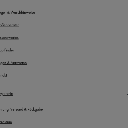
lege- & Waschhinweise
ößenberater
ssenswertes
op Finder
agen & Antworten
ntakt
lgemein
hlung, Versand & Rückgabe
pressum