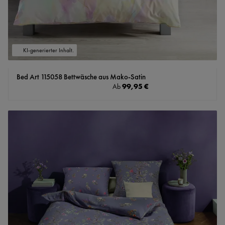
KI-generierter Inhalt.
Bed Art 115058 Bettwäsche aus Mako-Satin
Regulärer Preis:
99,95 €
Ab