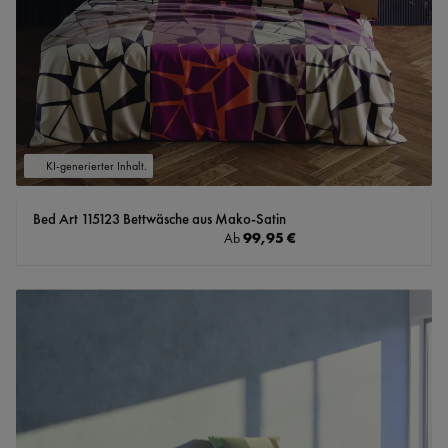
KI-generierter Inhalt.
Bed Art 115123 Bettwäsche aus Mako-Satin
Regulärer Preis:
99,95 €
Ab