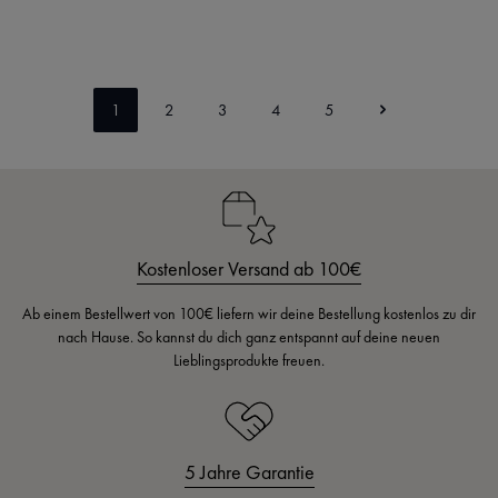
auswählen
Regulärer Preis:
149,00 €
Farbe
Ab
Caviar
Messing
1
2
3
4
5
Seite
Seite
Seite
Seite
Seite
Kostenloser Versand ab 100€
Ab einem Bestellwert von 100€ liefern wir deine Bestellung kostenlos zu dir
nach Hause. So kannst du dich ganz entspannt auf deine neuen
Lieblingsprodukte freuen.
5 Jahre Garantie