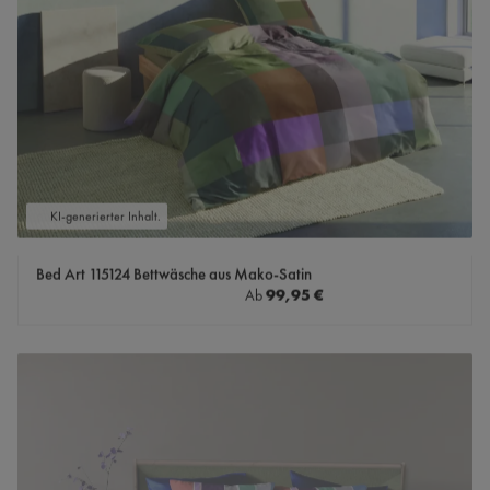
KI-generierter Inhalt.
Bed Art 115124 Bettwäsche aus Mako-Satin
Regulärer Preis:
99,95 €
Ab