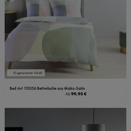
KI-generierter Inhalt.
Bed Art 115056 Bettwäsche aus Mako-Satin
Regulärer Preis:
99,95 €
Ab