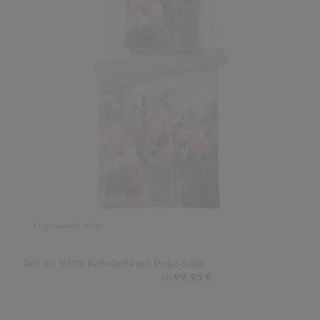
KI-generierter Inhalt.
Bed Art 115126 Bettwäsche aus Mako-Satin
Regulärer Preis:
99,95 €
Ab