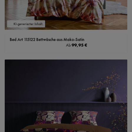
KI-generierter Inhalt.
Bed Art 115122 Bettwäsche aus Mako-Satin
Regulärer Preis:
99,95 €
Ab