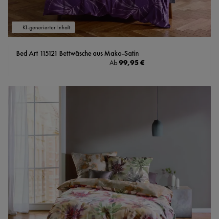
KI-generierter Inhalt.
Bed Art 115121 Bettwäsche aus Mako-Satin
Regulärer Preis:
99,95 €
Ab