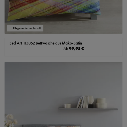
KI-generierter Inhalt.
Bed Art 115052 Bettwäsche aus Mako-Satin
Regulärer Preis:
99,95 €
Ab