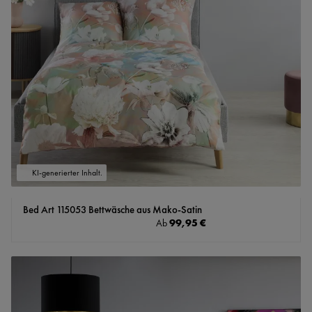
KI-generierter Inhalt.
Bed Art 115053 Bettwäsche aus Mako-Satin
Regulärer Preis:
99,95 €
Ab