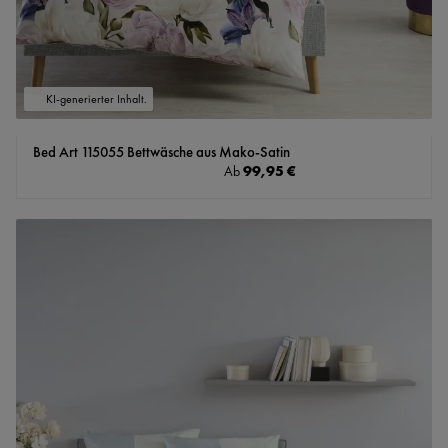
KI-generierter Inhalt.
Bed Art 115055 Bettwäsche aus Mako-Satin
Regulärer Preis:
99,95 €
Ab