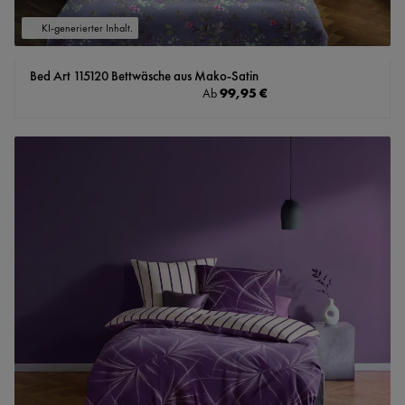
KI-generierter Inhalt.
Bed Art 115120 Bettwäsche aus Mako-Satin
Regulärer Preis:
99,95 €
Ab