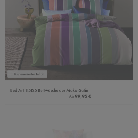
KI-generierter Inhalt.
Bed Art 115125 Bettwäsche aus Mako-Satin
Regulärer Preis:
99,95 €
Ab