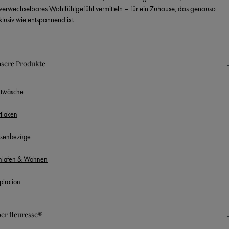
verwechselbares Wohlfühlgefühl vermitteln – für ein Zuhause, das genauso
klusiv wie entspannend ist.
sere Produkte
ttwäsche
ttlaken
ssenbezüge
hlafen & Wohnen
piration
er fleuresse®