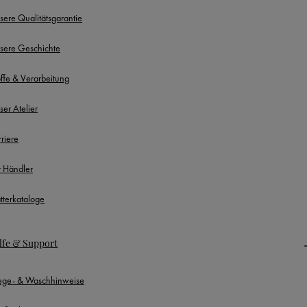
sere Qualitätsgarantie
sere Geschichte
offe & Verarbeitung
ser Atelier
rriere
r Händler
ätterkataloge
lfe & Support
lege- & Waschhinweise