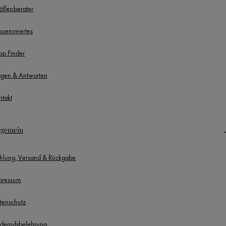
ößenberater
ssenswertes
op Finder
agen & Antworten
ntakt
lgemein
hlung, Versand & Rückgabe
pressum
tenschutz
derrufsbelehrung