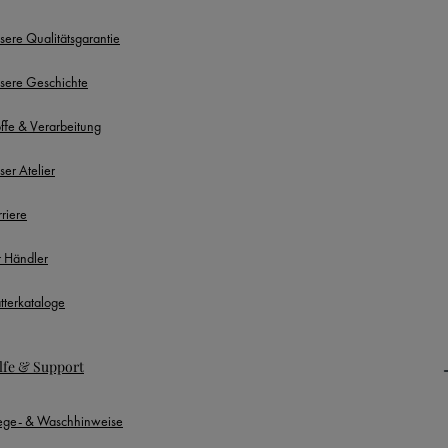
sere Qualitätsgarantie
sere Geschichte
offe & Verarbeitung
ser Atelier
rriere
r Händler
ätterkataloge
lfe & Support
lege- & Waschhinweise