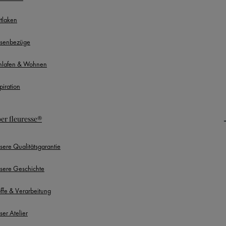
ttlaken
ssenbezüge
hlafen & Wohnen
piration
er fleuresse®
sere Qualitätsgarantie
sere Geschichte
offe & Verarbeitung
ser Atelier