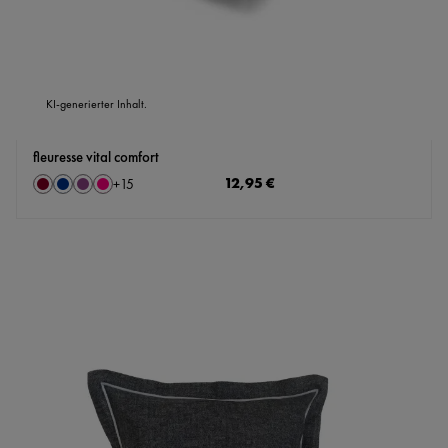
KI-generierter Inhalt.
fleuresse vital comfort
auswählen
Regulärer Preis:
12,95 €
Farbe
+
15
Bordeaux
Marine
Pflaume
Rosé