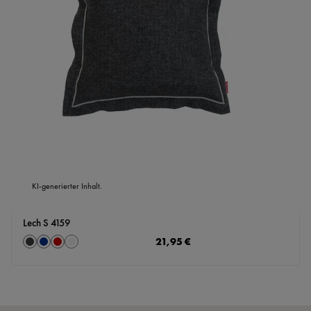
KI-generierter Inhalt.
Lech S 4159
auswählen
Regulärer Preis:
21,95 €
Farbe
Anthrazit
Marine
rot
silber