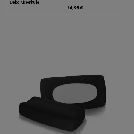
Deko Kissenhülle
Regulärer Preis:
24,95 €