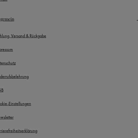
lgemein
hlung, Versand & Rückgabe
pressum
tenschutz
derrufsbelehrung
GB
okie-Einstellungen
wsletter
rierefreiheitserklärung