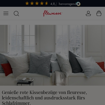
hervorragend
4,8/5
Zum Hauptinhalt springen
Genieße rote Kissenbezüge von fleuresse,
leidenschaftlich und ausdrucksstark fürs
Schlafzimmer.