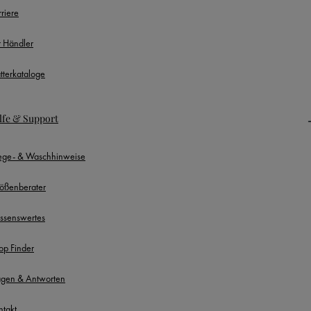
rriere
r Händler
ätterkataloge
lfe & Support
lege- & Waschhinweise
ößenberater
ssenswertes
op Finder
agen & Antworten
ntakt