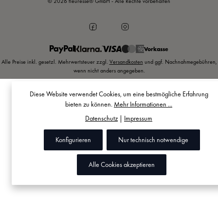
© 2026 fleuresse® GmbH - Alle Rechte vorbehalten
Vorkasse
Alle Preise inkl. gesetzl. Mehrwertsteuer zzgl.
Versandkosten
und ggf. Nachnahmegebühren,
wenn nicht anders angegeben.
Diese Website verwendet Cookies, um eine bestmögliche Erfahrung
bieten zu können.
Mehr Informationen ...
Datenschutz
|
Impressum
Konfigurieren
Nur technisch notwendige
Alle Cookies akzeptieren