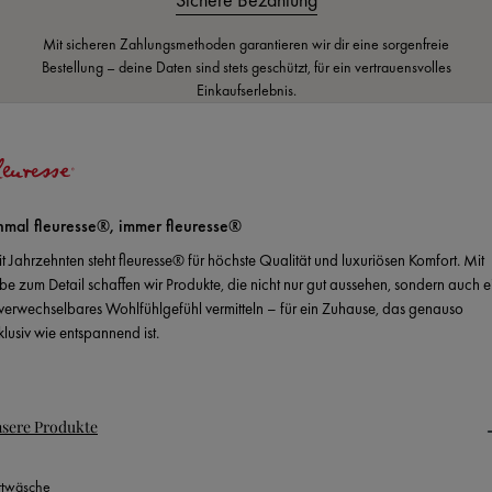
Mit sicheren Zahlungsmethoden garantieren wir dir eine sorgenfreie
Bestellung – deine Daten sind stets geschützt, für ein vertrauensvolles
Einkaufserlebnis.
nmal fleuresse®, immer fleuresse®
it Jahrzehnten steht fleuresse® für höchste Qualität und luxuriösen Komfort. Mit
ebe zum Detail schaffen wir Produkte, die nicht nur gut aussehen, sondern auch e
verwechselbares Wohlfühlgefühl vermitteln – für ein Zuhause, das genauso
klusiv wie entspannend ist.
sere Produkte
ttwäsche