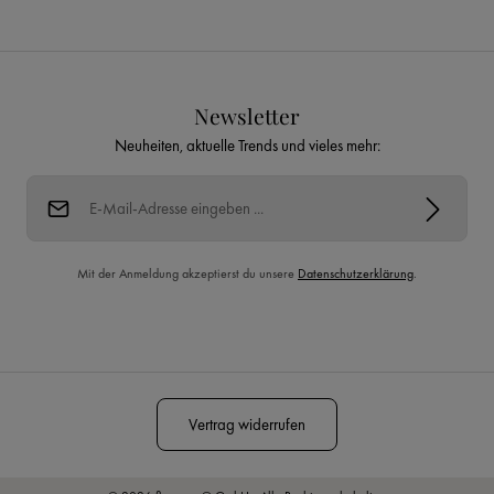
Newsletter
Neuheiten, aktuelle Trends und vieles mehr:
E-Mail-Adresse*
Mit der Anmeldung akzeptierst du unsere
Datenschutzerklärung
.
Diese Seite ist durch reCAPTCHA geschützt und es gelten die
Datenschutzrichtlinie
und
Nutzungsbedingungen
.
Vertrag widerrufen