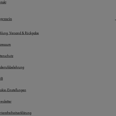
ntakt
lgemein
hlung, Versand & Rückgabe
pressum
tenschutz
derrufsbelehrung
GB
okie-Einstellungen
wsletter
rierefreiheitserklärung