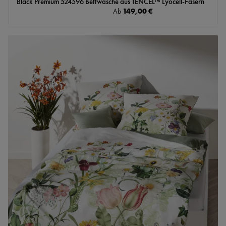
Black Premium 524596 Bettwäsche aus TENCEL™ Lyocell-Fasern
Regulärer Preis:
149,00 €
Ab