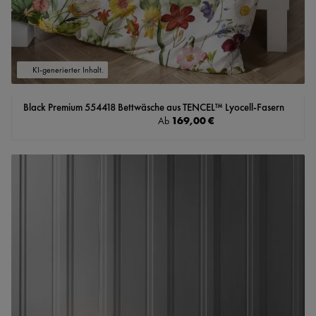
KI-generierter Inhalt.
Black Premium 554418 Bettwäsche aus TENCEL™ Lyocell-Fasern
Regulärer Preis:
169,00 €
Ab