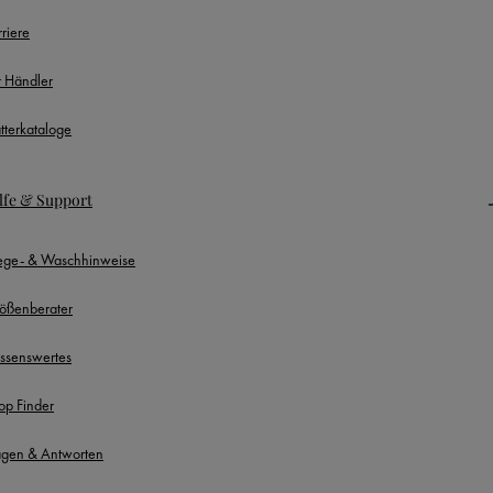
rriere
r Händler
ätterkataloge
lfe & Support
lege- & Waschhinweise
ößenberater
ssenswertes
op Finder
agen & Antworten