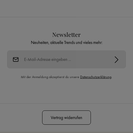
Newsletter
Neuheiten, aktuelle Trends und vieles mehr:
E-Mail-Adresse*
Mit der Anmeldung akzeptierst du unsere
Datenschutzerklärung
.
Diese Seite ist durch reCAPTCHA geschützt und es gelten die
Datenschutzrichtlinie
und
Nutzungsbedingungen
.
Vertrag widerrufen