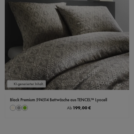
KI-generierter Inhalt.
Black Premium 594514 Bettwäsche aus TENCEL™ Lyocell
auswählen
Regulärer Preis:
199,00 €
Farbe
Ab
Creme-Weiß
grau
grün