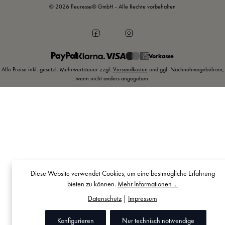
© 2026 fleuresse® GmbH - Alle Rechte vorbehalten
Vorkasse
Alle Preise inkl. gesetzl. Mehrwertsteuer zzgl.
Versandkosten
und ggf. Nachnahmegebühren,
wenn nicht anders angegeben.
Diese Website verwendet Cookies, um eine bestmögliche Erfahrung
bieten zu können.
Mehr Informationen ...
Datenschutz
|
Impressum
Konfigurieren
Nur technisch notwendige