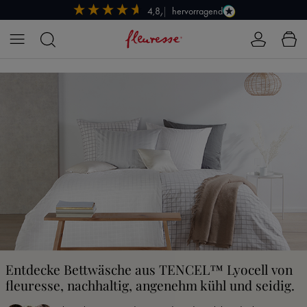
hervorragend
4,8/5
Zum Hauptinhalt springen
Entdecke Bettwäsche aus TENCEL™ Lyocell von
fleuresse, nachhaltig, angenehm kühl und seidig.