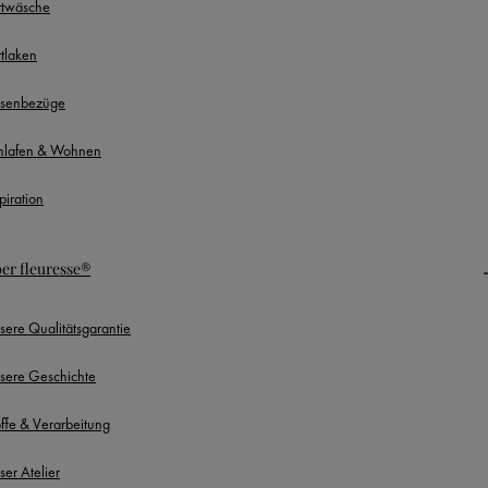
ttwäsche
ttlaken
ssenbezüge
hlafen & Wohnen
piration
er fleuresse®
sere Qualitätsgarantie
sere Geschichte
offe & Verarbeitung
ser Atelier