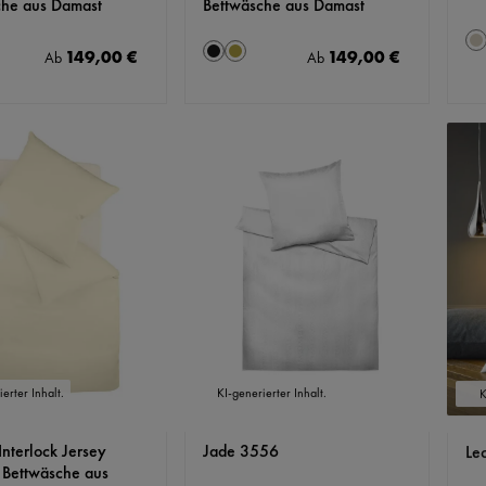
che aus Damast
Bettwäsche aus Damast
F
auswählen
auswählen
Farbe
C
149,00 €
149,00 €
Regulärer Preis:
Regulärer Preis:
Ab
Ab
ing
Caviar
Messing
erter Inhalt.
KI-generierter Inhalt.
K
Interlock Jersey
Jade 3556
Le
Bettwäsche aus