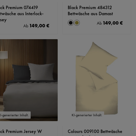
ack Premium 074419
Black Premium 484312
ttwäsche aus Interlock-
Bettwäsche aus Damast
rsey
149,00 €
auswählen
Regulärer Preis:
Farbe
Ab
149,00 €
Regulärer Preis:
Ab
Caviar
Messing
I-generierter Inhalt.
KI-generierter Inhalt.
ack Premium Jersey W
Colours 009100 Bettwäsche