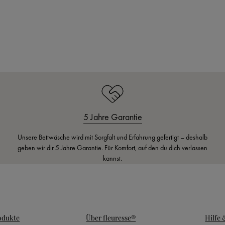
e
109,95 €
Regulärer Preis:
auswählen
Ab
Farbe
94,95 €
blau
chocolate
marsala
5 Jahre Garantie
Unsere Bettwäsche wird mit Sorgfalt und Erfahrung gefertigt – deshalb
geben wir dir 5 Jahre Garantie. Für Komfort, auf den du dich verlassen
kannst.
odukte
Über fleuresse®
Hilfe