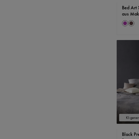
Bed Art
aus Mak
Farbe
Lila
brau
KI-generi
Black P