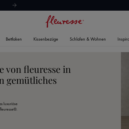
hervorragend
4,8/5
Bettlaken
Kissenbezüge
Schlafen & Wohnen
Inspir
 von fleuresse in
n gemütliches
s luxuriöse
fleuresse®.