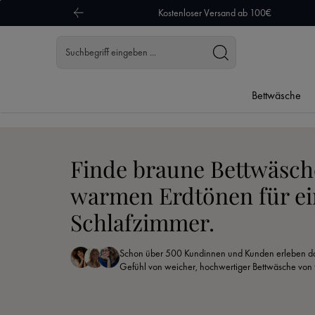
Kostenloser Versand ab 100€
 Hauptinhalt springen
Zur Suche springen
Zur Hauptnavigation springen
Bettwäsche
Finde braune Bettwäsche
warmen Erdtönen für ei
Schlafzimmer.
Schon über 500 Kundinnen und Kunden erleben da
Gefühl von weicher, hochwertiger Bettwäsche von 