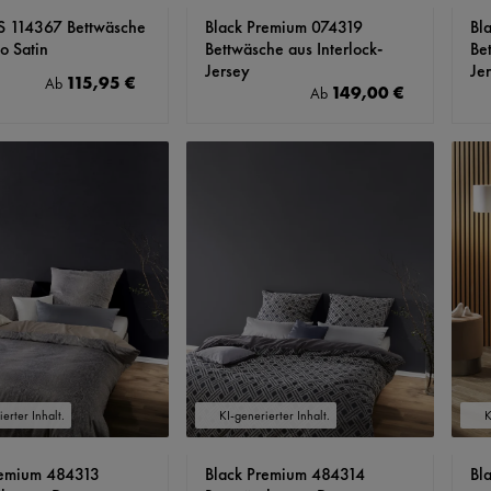
 S 114367 Bettwäsche
Black Premium 074319
Bl
o Satin
Bettwäsche aus Interlock-
Be
Jersey
Je
115,95 €
auswählen
Regulärer Preis:
Ab
149,00 €
Regulärer Preis:
Ab
n
erter Inhalt.
KI-generierter Inhalt.
K
remium 484313
Black Premium 484314
Bl