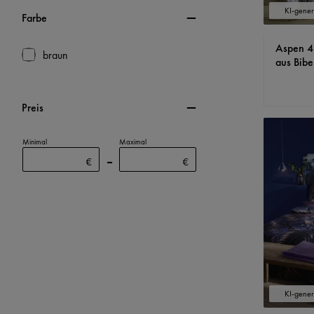
KI-generi
Farbe
Aspen 4
braun
aus Bibe
Preis
Minimal
Maximal
–
€
€
KI-generi