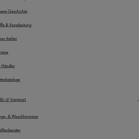
sere Geschichte
offe & Verarbeitung
ser Atelier
rriere
r Händler
ätterkataloge
lfe & Support
lege- & Waschhinweise
ößenberater