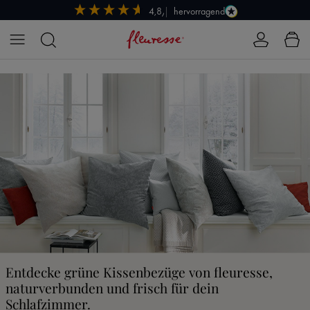
hervorragend
4,8/5
Zum Hauptinhalt springen
Entdecke grüne Kissenbezüge von fleuresse,
naturverbunden und frisch für dein
Schlafzimmer.