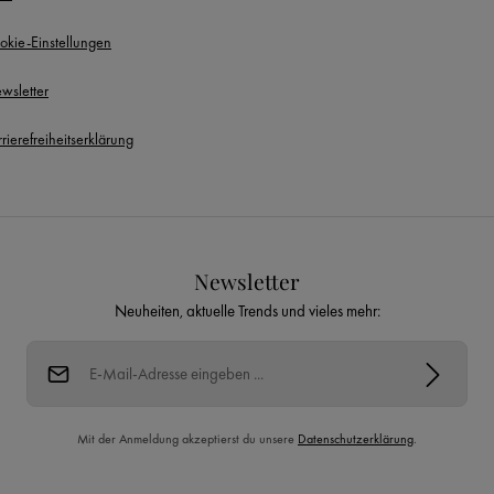
okie-Einstellungen
wsletter
rierefreiheitserklärung
Newsletter
Neuheiten, aktuelle Trends und vieles mehr:
E-Mail-Adresse*
Mit der Anmeldung akzeptierst du unsere
Datenschutzerklärung
.