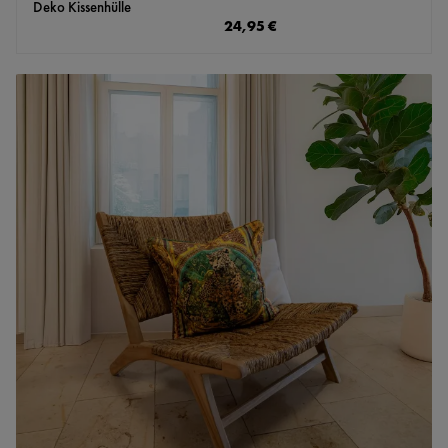
Deko Kissenhülle
Regulärer Preis:
24,95 €