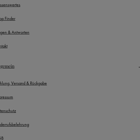
ssenswertes
op Finder
agen & Antworten
ntakt
lgemein
hlung, Versand & Rückgabe
pressum
tenschutz
derrufsbelehrung
GB