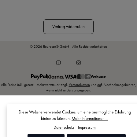
Diese Seite ist durch reCAPTCHA geschützt und es gelten die
Datenschutzrichtlinie
und
Nutzungsbedingungen
.
Vertrag widerrufen
© 2026 fleuresse® GmbH - Alle Rechte vorbehalten
Vorkasse
Alle Preise inkl. gesetzl. Mehrwertsteuer zzgl.
Versandkosten
und ggf. Nachnahmegebühren,
wenn nicht anders angegeben.
Diese Website verwendet Cookies, um eine bestmögliche Erfahrung
bieten zu können.
Mehr Informationen ...
Datenschutz
|
Impressum