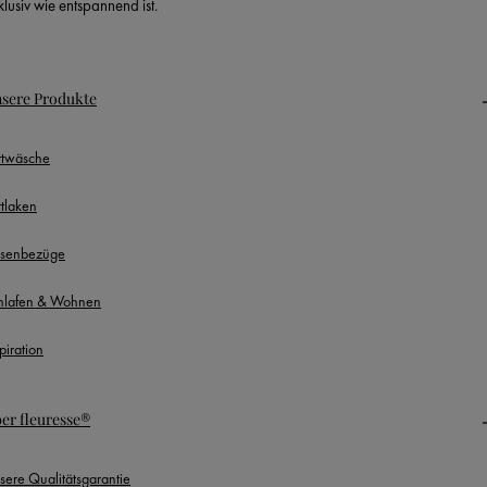
klusiv wie entspannend ist.
sere Produkte
ttwäsche
ttlaken
ssenbezüge
hlafen & Wohnen
piration
er fleuresse®
sere Qualitätsgarantie