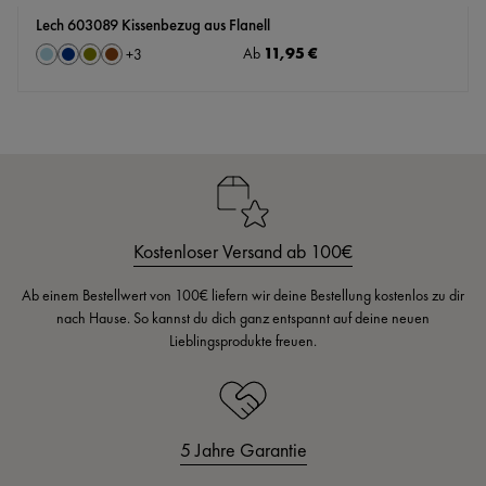
Lech 603089 Kissenbezug aus Flanell
auswählen
Regulärer Preis:
11,95 €
Farbe
Ab
+
3
Hellblau
Marine
Oliv
Rostbraun
(Diese Option ist zurzeit nicht verfügbar.)
Kostenloser Versand ab 100€
Ab einem Bestellwert von 100€ liefern wir deine Bestellung kostenlos zu dir
nach Hause. So kannst du dich ganz entspannt auf deine neuen
Lieblingsprodukte freuen.
5 Jahre Garantie