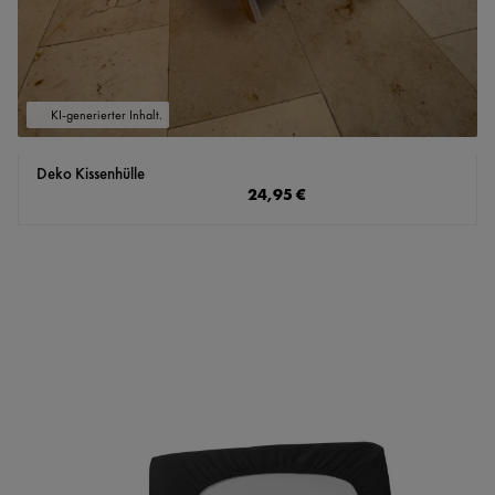
KI-generierter Inhalt.
Deko Kissenhülle
Regulärer Preis:
24,95 €