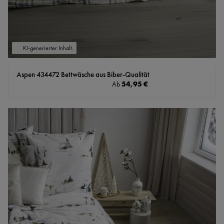
KI-generierter Inhalt.
Aspen 434472 Bettwäsche aus Biber-Qualität
Regulärer Preis:
54,95 €
Ab