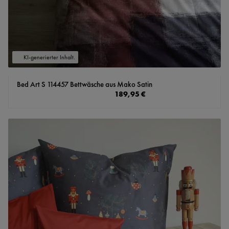
KI-generierter Inhalt.
Bed Art S 114457 Bettwäsche aus Mako Satin
Regulärer Preis:
189,95 €