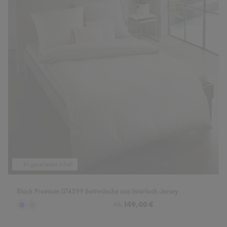
KI-generierter Inhalt.
Black Premium 074599 Bettwäsche aus Interlock-Jersey
auswählen
Regulärer Preis:
149,00 €
Farbe
Ab
blau
grau