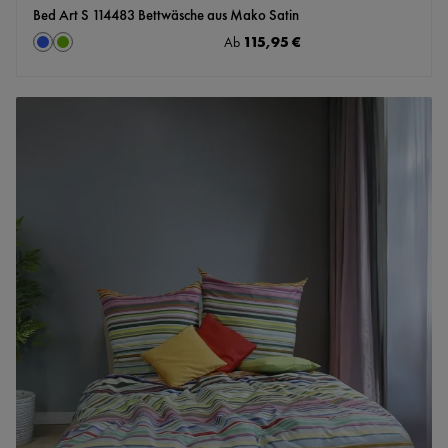
Bed Art S 114483 Bettwäsche aus Mako Satin
auswählen
Regulärer Preis:
115,95 €
Farbe
Ab
blau
grün