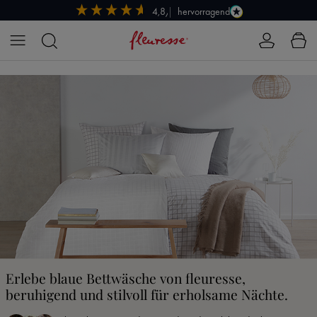
hervorragend
4,8/5
Zum Hauptinhalt springen
Erlebe blaue Bettwäsche von fleuresse,
beruhigend und stilvoll für erholsame Nächte.