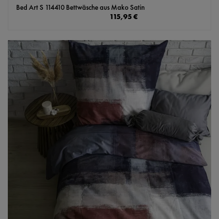
Bed Art S 114410 Bettwäsche aus Mako Satin
Regulärer Preis:
115,95 €