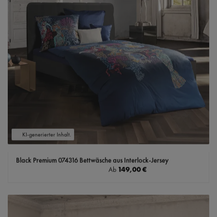
KI-generierter Inhalt.
Black Premium 074316 Bettwäsche aus Interlock-Jersey
Regulärer Preis:
149,00 €
Ab