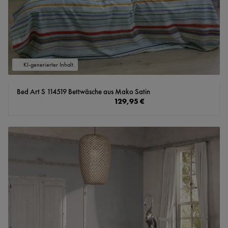
KI-generierter Inhalt.
Bed Art S 114519 Bettwäsche aus Mako Satin
Regulärer Preis:
129,95 €