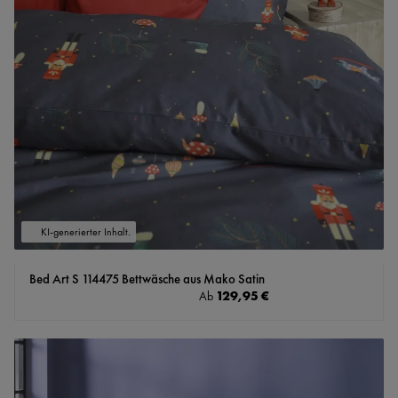
KI-generierter Inhalt.
Bed Art S 114475 Bettwäsche aus Mako Satin
Regulärer Preis:
129,95 €
Ab