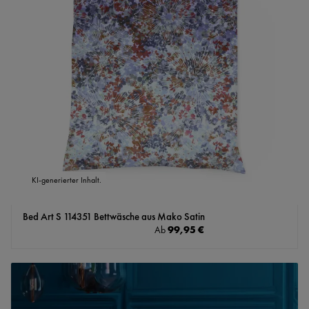
KI-generierter Inhalt.
Bed Art S 114351 Bettwäsche aus Mako Satin
Regulärer Preis:
99,95 €
Ab