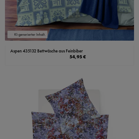
KI-generierter Inhalt.
Aspen 435132 Bettwäsche aus Feinbiber
Regulärer Preis:
54,95 €