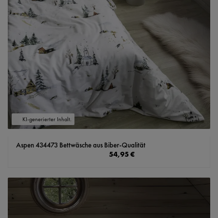
KI-generierter Inhalt.
Aspen 434473 Bettwäsche aus Biber-Qualität
Regulärer Preis:
54,95 €