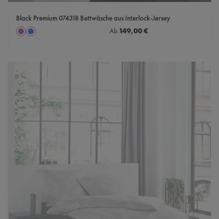
Black Premium 074318 Bettwäsche aus Interlock-Jersey
auswählen
Regulärer Preis:
149,00 €
Farbe
Ab
mauve
nachtblau