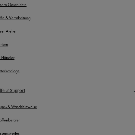
sere Geschichte
offe & Verarbeitung
ser Atelier
rriere
r Händler
ätterkataloge
lfe & Support
lege- & Waschhinweise
ößenberater
ssenswertes