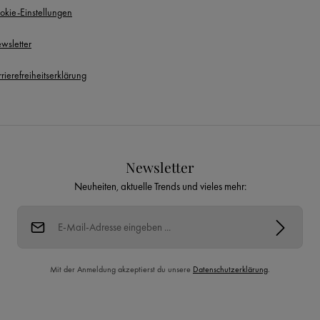
okie-Einstellungen
wsletter
rierefreiheitserklärung
Newsletter
Neuheiten, aktuelle Trends und vieles mehr:
E-Mail-Adresse*
Mit der Anmeldung akzeptierst du unsere
Datenschutzerklärung
.
Diese Seite ist durch reCAPTCHA geschützt und es gelten die
Datenschutzrichtlinie
und