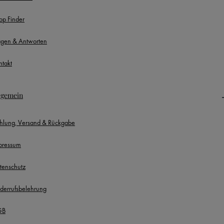
op Finder
agen & Antworten
ntakt
lgemein
hlung, Versand & Rückgabe
pressum
tenschutz
derrufsbelehrung
GB