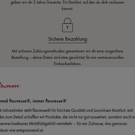
geben wir dir 5 Jahre Garantie. Für Komfort, auf den du dich verlassen
kannst.
Sichere Bezahlung
Mit sicheren Zahlungsmethoden garantieren wir dir eine sorgenfreie
Bestellung – deine Daten sind stets geschützt, für ein vertrauensvolles
Einkaufserlebnis.
nmal fleuresse®, immer fleuresse®
it Jahrzehnten steht fleuresse® für höchste Qualität und luxuriösen Komfort. Mit
ebe zum Detail schaffen wir Produkte, die nicht nur gut aussehen, sondern auch e
verwechselbares Wohlfühlgefühl vermitteln – für ein Zuhause, das genauso
klusiv wie entspannend ist.