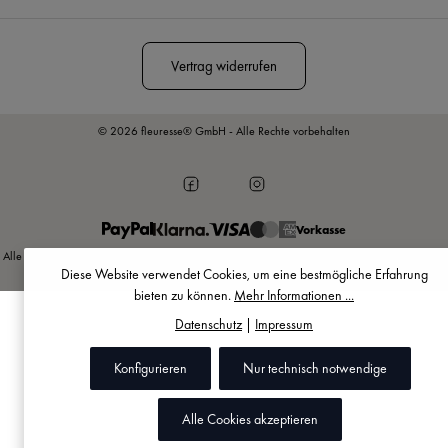
Nutzungsbedingungen
.
Vertrag widerrufen
© 2026 fleuresse® GmbH - Alle Rechte vorbehalten
Vorkasse
Alle Preise inkl. gesetzl. Mehrwertsteuer zzgl.
Versandkosten
und ggf. Nachnahmegebühren,
Diese Website verwendet Cookies, um eine bestmögliche Erfahrung
wenn nicht anders angegeben.
bieten zu können.
Mehr Informationen ...
Datenschutz
|
Impressum
Konfigurieren
Nur technisch notwendige
Alle Cookies akzeptieren