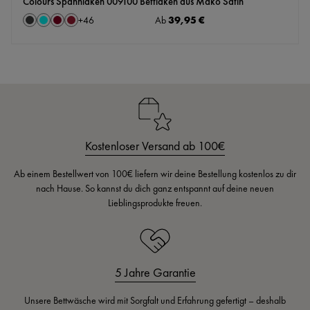
Colours Spannlaken 009100 Bettlaken aus Mako Satin
auswählen
Regulärer Preis:
39,95 €
Farbe
Ab
+
46
Anthrazit
Aqua
Bordeaux
Cassis
Kostenloser Versand ab 100€
Ab einem Bestellwert von 100€ liefern wir deine Bestellung kostenlos zu dir
nach Hause. So kannst du dich ganz entspannt auf deine neuen
Lieblingsprodukte freuen.
5 Jahre Garantie
Unsere Bettwäsche wird mit Sorgfalt und Erfahrung gefertigt – deshalb