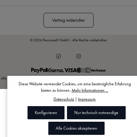
Nutzungsbedingungen
.
Vertrag widerrufen
© 2026 fleuresse® GmbH - Alle Rechte vorbehalten
Vorkasse
Alle Preise inkl. gesetzl. Mehrwertsteuer zzgl.
Versandkosten
und ggf. Nachnahmegebühren,
Diese Website verwendet Cookies, um eine bestmögliche Erfahrung
wenn nicht anders angegeben.
bieten zu können.
Mehr Informationen ...
Datenschutz
|
Impressum
Konfigurieren
Nur technisch notwendige
Alle Cookies akzeptieren