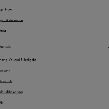
op Finder
agen & Antworten
ntakt
lgemein
hlung, Versand & Rückgabe
pressum
tenschutz
derrufsbelehrung
GB