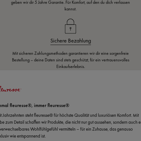
geben wir dir 5 Jahre Garantie. Für Komfort, auf den du dich verlassen
kannst.
Sichere Bezahlung
Mit sicheren Zahlungsmethoden garantieren wir dir eine sorgenfreie
Bestellung – deine Daten sind stets geschützt, für ein vertrauensvolles
Einkaufserlebnis.
nmal fleuresse®, immer fleuresse®
it Jahrzehnten steht fleuresse® für höchste Qualität und luxuriösen Komfort. Mit
ebe zum Detail schaffen wir Produkte, die nicht nur gut aussehen, sondern auch e
verwechselbares Wohlfühlgefühl vermitteln – für ein Zuhause, das genauso
klusiv wie entspannend ist.