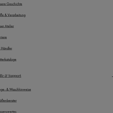
sere Geschichte
offe & Verarbeitung
ser Atelier
rriere
r Händler
ätterkataloge
lfe & Support
lege- & Waschhinweise
ößenberater
ssenswertes