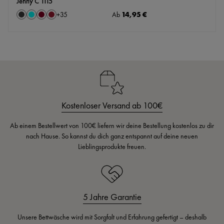
Jenny C 1115
auswählen
Regulärer Preis:
14,95 €
Farbe
Ab
+
35
Anthrazit
Aqua
Bordeaux
Cassis
Kostenloser Versand ab 100€
Ab einem Bestellwert von 100€ liefern wir deine Bestellung kostenlos zu dir
nach Hause. So kannst du dich ganz entspannt auf deine neuen
Lieblingsprodukte freuen.
5 Jahre Garantie
Unsere Bettwäsche wird mit Sorgfalt und Erfahrung gefertigt – deshalb