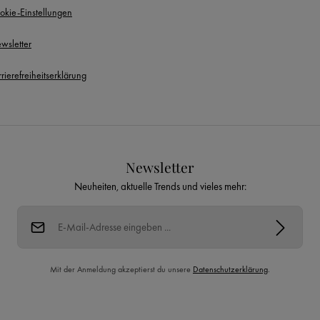
okie-Einstellungen
wsletter
rierefreiheitserklärung
Newsletter
Neuheiten, aktuelle Trends und vieles mehr:
E-Mail-Adresse*
Mit der Anmeldung akzeptierst du unsere
Datenschutzerklärung
.
Diese Seite ist durch reCAPTCHA geschützt und es gelten die
Datenschutzrichtlinie
und