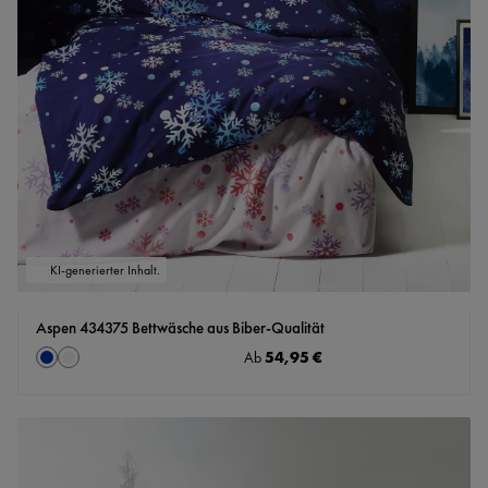
KI-generierter Inhalt.
Aspen 434375 Bettwäsche aus Biber-Qualität
auswählen
Regulärer Preis:
54,95 €
Farbe
Ab
dunkelblau
silber