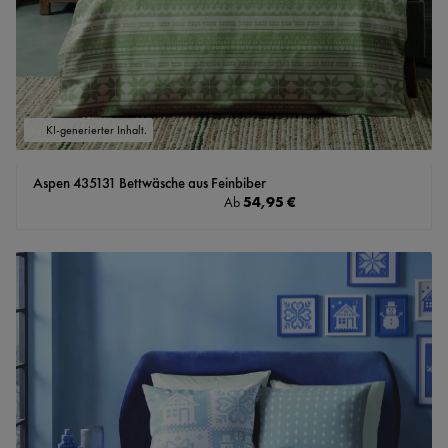
KI-generierter Inhalt.
Aspen 435131 Bettwäsche aus Feinbiber
Regulärer Preis:
54,95 €
Ab