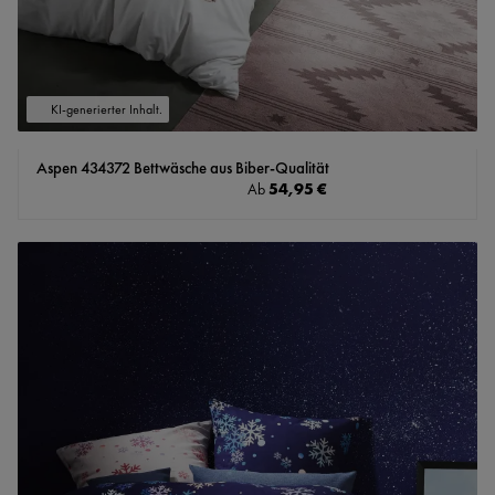
KI-generierter Inhalt.
Aspen 434372 Bettwäsche aus Biber-Qualität
Regulärer Preis:
54,95 €
Ab