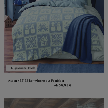
KI-generierter Inhalt.
Aspen 435132 Bettwäsche aus Feinbiber
Regulärer Preis:
54,95 €
Ab