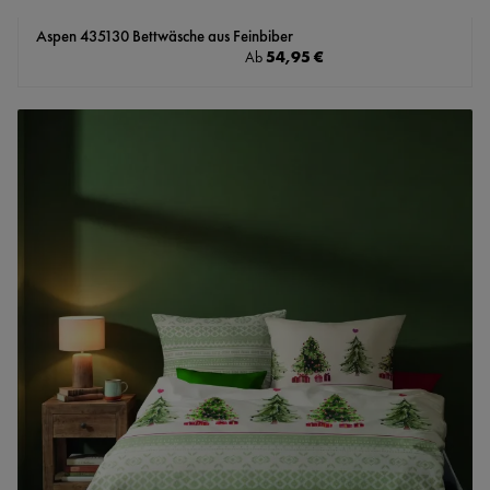
Aspen 435130 Bettwäsche aus Feinbiber
Regulärer Preis:
54,95 €
Ab