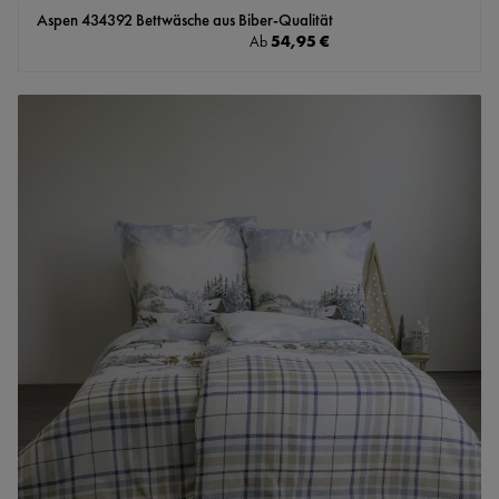
Aspen 434392 Bettwäsche aus Biber-Qualität
Regulärer Preis:
54,95 €
Ab