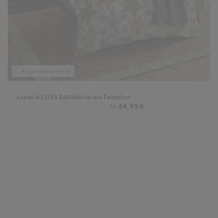
KI-generierter Inhalt.
Aspen 435138 Bettwäsche aus Feinbiber
Regulärer Preis:
54,95 €
Ab