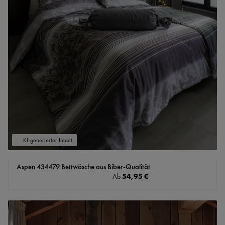
KI-generierter Inhalt.
Aspen 434479 Bettwäsche aus Biber-Qualität
Regulärer Preis:
54,95 €
Ab