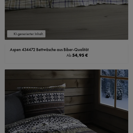
KI-generierter Inhalt.
Aspen 434472 Bettwäsche aus Biber-Qualität
Regulärer Preis:
54,95 €
Ab