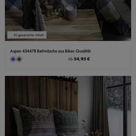
KI-generierter Inhalt.
Aspen 434478 Bettwäsche aus Biber-Qualität
auswählen
Regulärer Preis:
54,95 €
Farbe
Ab
blau
braun