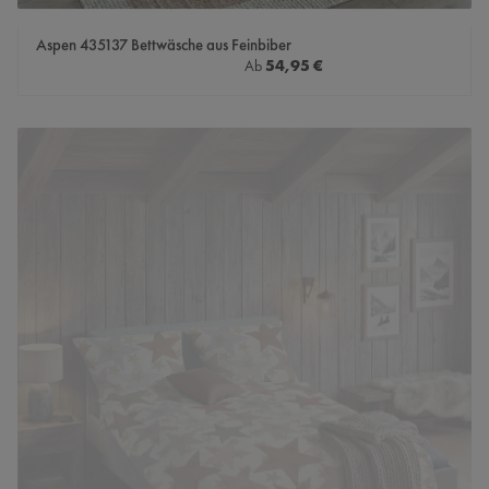
Aspen 435137 Bettwäsche aus Feinbiber
Regulärer Preis:
54,95 €
Ab