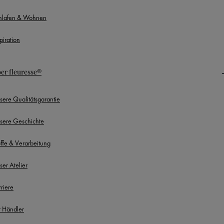
hlafen & Wohnen
piration
er fleuresse®
sere Qualitätsgarantie
sere Geschichte
offe & Verarbeitung
ser Atelier
rriere
r Händler