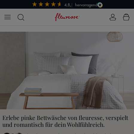
hervorragend
4,8/5
Zum Hauptinhalt springen
Erlebe pinke Bettwäsche von fleuresse, verspielt
und romantisch für dein Wohlfühlreich.