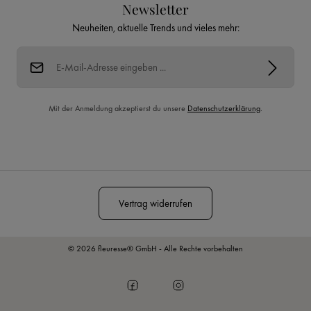
Newsletter
Neuheiten, aktuelle Trends und vieles mehr:
E-Mail-Adresse*
Mit der Anmeldung akzeptierst du unsere
Datenschutzerklärung
.
Diese Seite ist durch reCAPTCHA geschützt und es gelten die
Datenschutzrichtlinie
und
Nutzungsbedingungen
.
Vertrag widerrufen
© 2026 fleuresse® GmbH - Alle Rechte vorbehalten