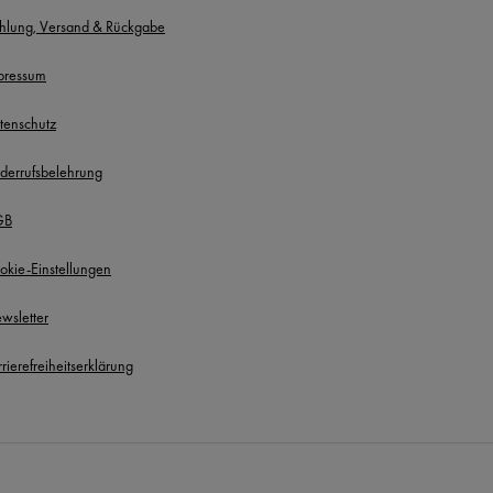
hlung, Versand & Rückgabe
pressum
tenschutz
derrufsbelehrung
GB
okie-Einstellungen
wsletter
rierefreiheitserklärung