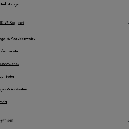
ätterkataloge
lfe & Support
lege- & Waschhinweise
ößenberater
ssenswertes
op Finder
agen & Antworten
ntakt
lgemein