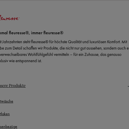
nmal fleuresse®, immer fleuresse®
it Jahrzehnten steht fleuresse® für höchste Qualität und luxuriösen Komfort. Mit
ebe zum Detail schaffen wir Produkte, die nicht nur gut aussehen, sondern auch e
verwechselbares Wohlfühlgefühl vermitteln – für ein Zuhause, das genauso
klusiv wie entspannend ist.
sere Produkte
ttwäsche
ttlaken
ssenbezüge