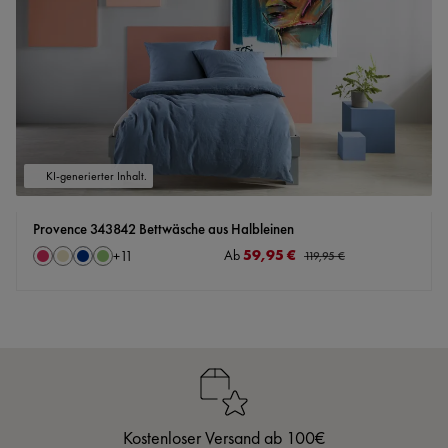
KI-generierter Inhalt.
Provence 343842 Bettwäsche aus Halbleinen
auswählen
Verkaufspreis:
59,95 €
Farbe
Ab
Regulärer Preis:
+
11
119,95 €
Kirsche
Leinen
Navy
Pistazie
Kostenloser Versand ab 100€