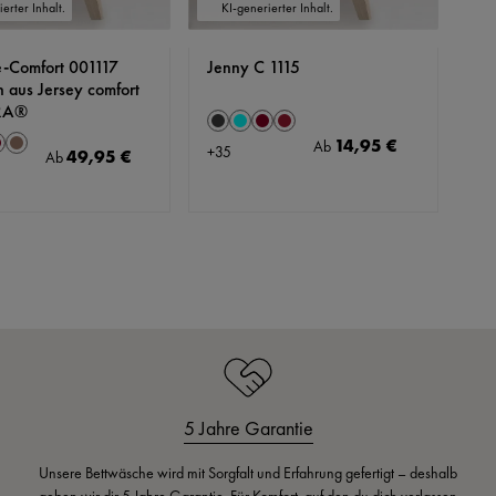
erter Inhalt.
KI-generierter Inhalt.
e-Comfort 001117
Jenny C 1115
n aus Jersey comfort
CRA®
auswählen
Farbe
Anthrazit
Aqua
Bordeaux
Cassis
auswählen
14,95 €
Regulärer Preis:
Ab
+
35
t
a
ordeaux
Feige
49,95 €
Regulärer Preis:
Ab
5 Jahre Garantie
Unsere Bettwäsche wird mit Sorgfalt und Erfahrung gefertigt – deshalb
geben wir dir 5 Jahre Garantie. Für Komfort, auf den du dich verlassen