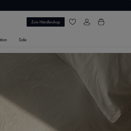
5 Jahre Garantie
Zum Händlershop
Du hast 0 Produkte auf dem Merkzett
ation
Sale