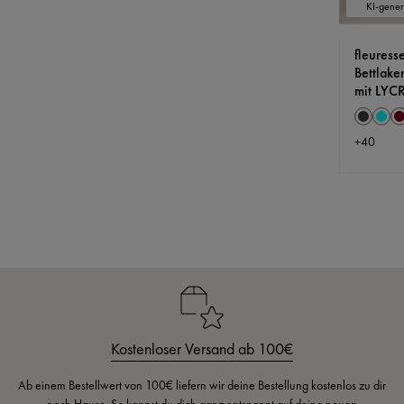
KI-generi
fleuress
Bettlake
mit LY
Farbe
Anthrazi
Aqu
B
+
40
Kostenloser Versand ab 100€
Ab einem Bestellwert von 100€ liefern wir deine Bestellung kostenlos zu dir
nach Hause. So kannst du dich ganz entspannt auf deine neuen