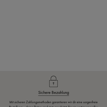
Sichere Bezahlung
Mit sicheren Zahlungsmethoden garantieren wir dir eine sorgenfreie
Bestellung – deine Daten sind stets geschützt, für ein vertrauensvolles