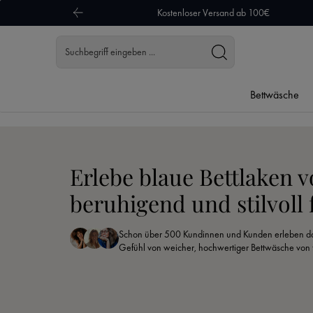
Kostenloser Versand ab 100€
 Hauptinhalt springen
Zur Suche springen
Zur Hauptnavigation springen
Bettwäsche
Erlebe blaue Bettlaken v
beruhigend und stilvoll
Schon über 500 Kundinnen und Kunden erleben da
Gefühl von weicher, hochwertiger Bettwäsche von 