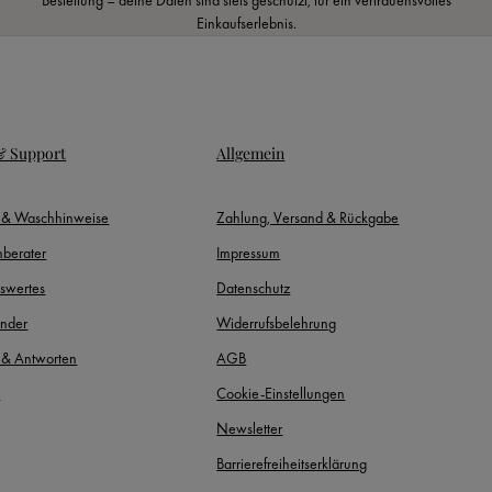
Einkaufserlebnis.
 & Support
Allgemein
- & Waschhinweise
Zahlung, Versand & Rückgabe
berater
Impressum
swertes
Datenschutz
inder
Widerrufsbelehrung
 & Antworten
AGB
t
Cookie-Einstellungen
Newsletter
Barrierefreiheitserklärung