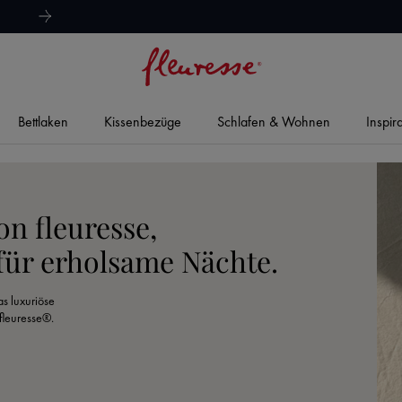
hervorragend
4,8/5
Bettlaken
Kissenbezüge
Schlafen & Wohnen
Inspir
on fleuresse,
 für erholsame Nächte.
s luxuriöse
fleuresse®.