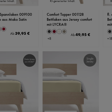
erter Inhalt.
KI-generierter Inhalt.
K
 Spannlaken 009100
Comfort Topper 001128
fl.
n aus Mako Satin
Bettlaken aus Jersey comfort
Be
mit LYCRA®
mi
auswählen
auswählen
Farbe
F
t
a
ordeaux
Cassis
39,95 €
Regulärer Preis:
Ab
Anthrazit
Bordeaux
Natur
Steingrau
49,95 €
A
Regulärer Preis:
Ab
+
8
+
1