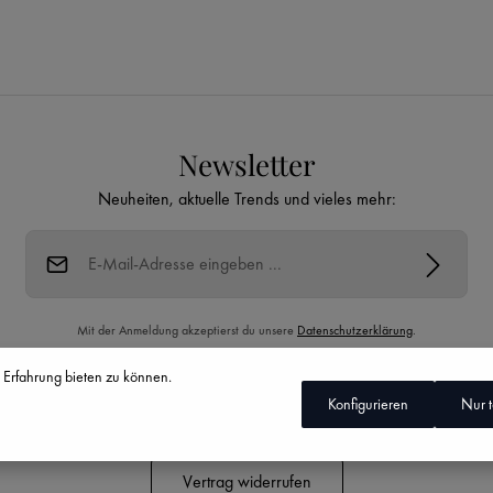
Newsletter
Neuheiten, aktuelle Trends und vieles mehr:
E-Mail-Adresse*
Mit der Anmeldung akzeptierst du unsere
Datenschutzerklärung
.
 Erfahrung bieten zu können.
Diese Seite ist durch reCAPTCHA geschützt und es gelten die
Datenschutzrichtlinie
Konfigurieren
Nur 
und
Nutzungsbedingungen
.
Vertrag widerrufen