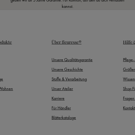
kannst.
odukte
Über fleuresse®
Hilfe
Unsere Qualitätsgarantie
Pflege
Unsere Geschichte
Größen
ge
Stoffe & Verarbeitung
Wissen
 Wohnen
Unser Atelier
Shop F
Karriere
Fragen
Für Händler
Kontak
Blätterkataloge