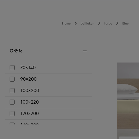
Home
Bettlaken
Farbe
Blau
Größe
70×140
90×200
100×200
100×220
120×200
140×200
150×200