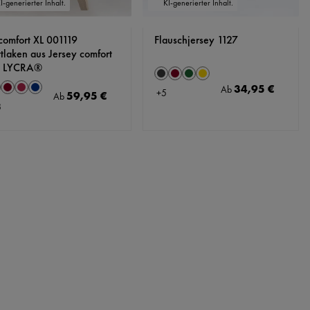
I-generierter Inhalt.
KI-generierter Inhalt.
 comfort XL 001119
Flauschjersey 1127
ttlaken aus Jersey comfort
t LYCRA®
auswählen
Farbe
Anthrazit
Bordeaux
Jagdgrün
Sonne
auswählen
arbe
34,95 €
Regulärer Preis:
Ab
+
5
nthrazit
Bordeaux
Himbeere
Marine
59,95 €
Regulärer Preis:
Ab
8