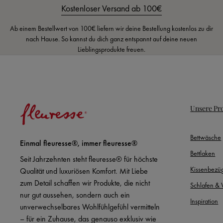
Kostenloser Versand ab 100€
Ab einem Bestellwert von 100€ liefern wir deine Bestellung kostenlos zu dir
nach Hause. So kannst du dich ganz entspannt auf deine neuen
Lieblingsprodukte freuen.
Unsere Pr
Bettwäsche
Einmal fleuresse®, immer fleuresse®
Bettlaken
Seit Jahrzehnten steht fleuresse® für höchste
Kissenbezü
Qualität und luxuriösen Komfort. Mit Liebe
zum Detail schaffen wir Produkte, die nicht
Schlafen &
nur gut aussehen, sondern auch ein
Inspiration
unverwechselbares Wohlfühlgefühl vermitteln
– für ein Zuhause, das genauso exklusiv wie