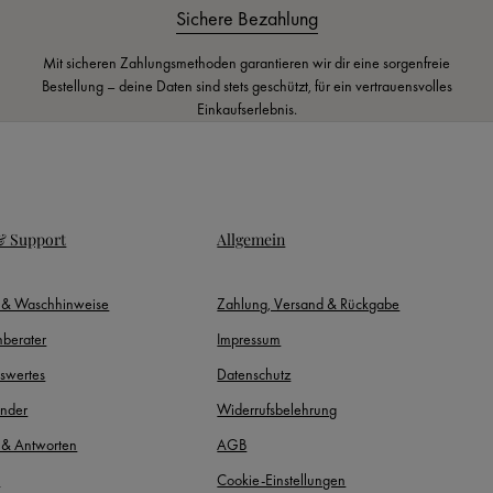
Sichere Bezahlung
Mit sicheren Zahlungsmethoden garantieren wir dir eine sorgenfreie
Bestellung – deine Daten sind stets geschützt, für ein vertrauensvolles
Einkaufserlebnis.
 & Support
Allgemein
- & Waschhinweise
Zahlung, Versand & Rückgabe
berater
Impressum
swertes
Datenschutz
inder
Widerrufsbelehrung
 & Antworten
AGB
t
Cookie-Einstellungen