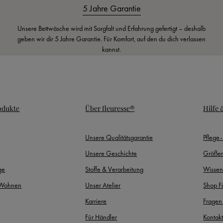
5 Jahre Garantie
Unsere Bettwäsche wird mit Sorgfalt und Erfahrung gefertigt – deshalb
geben wir dir 5 Jahre Garantie. Für Komfort, auf den du dich verlassen
kannst.
odukte
Über fleuresse®
Hilfe
Unsere Qualitätsgarantie
Pflege
Unsere Geschichte
Größen
ge
Stoffe & Verarbeitung
Wissen
 Wohnen
Unser Atelier
Shop F
Karriere
Fragen
Für Händler
Kontak