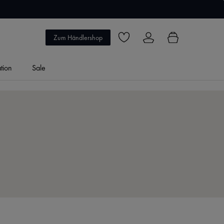
5 Jahre Garantie
Zum Händlershop
Du hast 0 Produkte auf dem Merkzett
ation
Sale