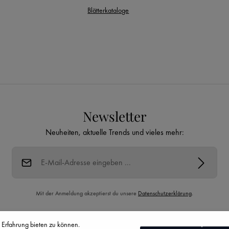
Blätterkataloge
Newsletter
Neuheiten, aktuelle Trends und vieles mehr:
E-Mail-Adresse*
Mit der Anmeldung akzeptierst du unsere
Datenschutzerklärung
.
Diese Seite ist durch reCAPTCHA geschützt und es gelten die
Datenschutzrichtlinie
 Erfahrung bieten zu können.