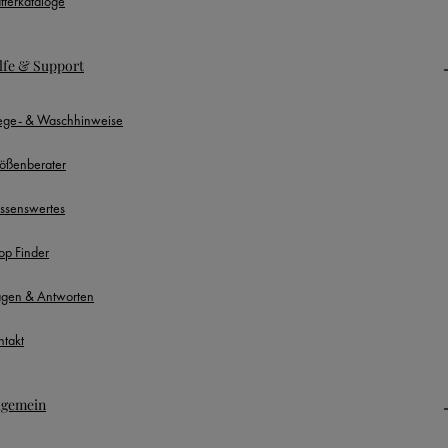
ätterkataloge
lfe & Support
lege- & Waschhinweise
ößenberater
ssenswertes
op Finder
agen & Antworten
ntakt
lgemein