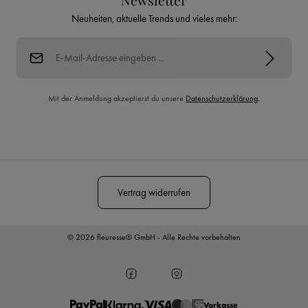
Newsletter
Neuheiten, aktuelle Trends und vieles mehr:
E-Mail-Adresse*
Mit der Anmeldung akzeptierst du unsere
Datenschutzerklärung
.
Diese Seite ist durch reCAPTCHA geschützt und es gelten die
Datenschutzrichtlinie
und
Nutzungsbedingungen
.
Vertrag widerrufen
© 2026 fleuresse® GmbH - Alle Rechte vorbehalten
Vorkasse