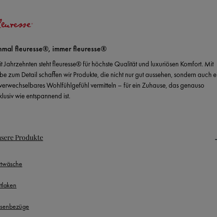
nmal fleuresse®, immer fleuresse®
it Jahrzehnten steht fleuresse® für höchste Qualität und luxuriösen Komfort. Mit
ebe zum Detail schaffen wir Produkte, die nicht nur gut aussehen, sondern auch e
verwechselbares Wohlfühlgefühl vermitteln – für ein Zuhause, das genauso
klusiv wie entspannend ist.
sere Produkte
ttwäsche
ttlaken
ssenbezüge