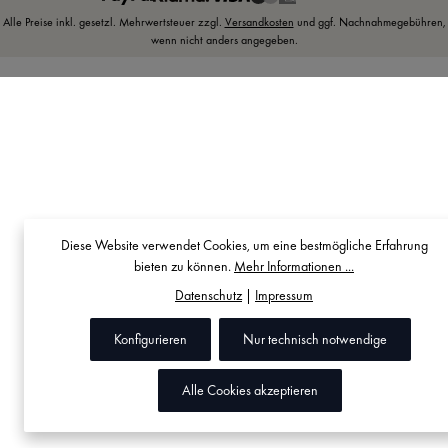
Alle Preise inkl. gesetzl. Mehrwertsteuer zzgl.
Versandkosten
und ggf. Nachnahmegebühren,
wenn nicht anders angegeben.
Diese Website verwendet Cookies, um eine bestmögliche Erfahrung
bieten zu können.
Mehr Informationen ...
Datenschutz
|
Impressum
Konfigurieren
Nur technisch notwendige
Alle Cookies akzeptieren