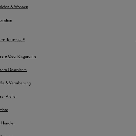
hlafen & Wohnen
piration
er fleuresse®
sere Qualitätsgarantie
sere Geschichte
offe & Verarbeitung
ser Atelier
rriere
r Händler