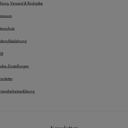
hlung, Versand & Rückgabe
pressum
tenschutz
derrufsbelehrung
GB
okie-Einstellungen
wsletter
rierefreiheitserklärung