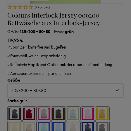
(0 Reviews)
Colours Interlock Jersey 009200
Bettwäsche aus Interlock-Jersey
Größe:
135×200 + 80×80
|
Farbe:
grün
119,95 €
Spart Zeit: knitterfrei und bügelfrei
Formstabil, weich, strapazierfähig
Raffinierte Haptik und Optik dank der robusten Köperbindung
Aus supergekämmtem, gasierten Zwirn
auswählen
Größe
auswählen
Farbe
grün