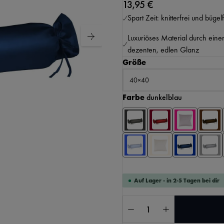
13,95 €
Spart Zeit: knitterfrei und bügelf
Luxuriöses Material durch eine
dezenten, edlen Glanz
auswählen
Größe
auswählen
Farbe
dunkelblau
KI-generierter Inhalt.
Auf Lager - in 2-5 Tagen bei dir
Produkt Anzahl: Gib 