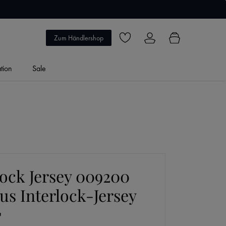
5 Jahre Garantie
Zum Händlershop
Du hast 0 Produkte auf dem Merkzett
ation
Sale
lock Jersey 009200
us Interlock-Jersey
u