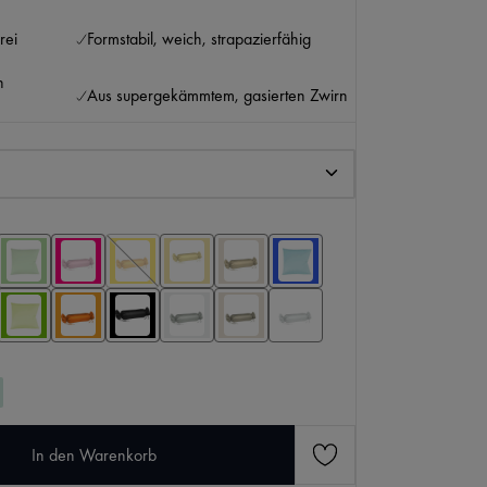
rei
Formstabil, weich, strapazierfähig
n
Aus supergekämmtem, gasierten Zwirn
KI-generierter Inhalt.
den gewünschten Wert ein oder benutze die Scha
In den Warenkorb