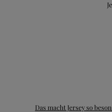
J
New content loaded
Das macht Jersey so beso