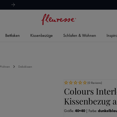
hervorragend
4,8/5
Bettlaken
Kissenbezüge
Schlafen & Wohnen
Inspir
 Wohnen
Dekokissen
(0 Reviews)
Colours Inter
Kissenbezug a
Größe:
40×40
|
Farbe:
dunkelbla