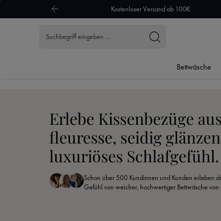
Kostenloser Versand ab 100€
 Hauptinhalt springen
Zur Suche springen
Zur Hauptnavigation springen
Bettwäsche
Erlebe Kissenbezüge au
fleuresse, seidig glänze
luxuriöses Schlafgefühl.
Schon über 500 Kundinnen und Kunden erleben da
Gefühl von weicher, hochwertiger Bettwäsche von 