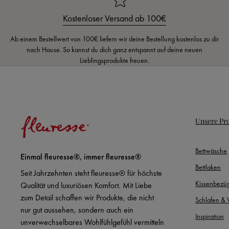
Kostenloser Versand ab 100€
Ab einem Bestellwert von 100€ liefern wir deine Bestellung kostenlos zu dir
nach Hause. So kannst du dich ganz entspannt auf deine neuen
Lieblingsprodukte freuen.
Unsere Pr
Bettwäsche
Einmal fleuresse®, immer fleuresse®
Bettlaken
Seit Jahrzehnten steht fleuresse® für höchste
Kissenbezü
Qualität und luxuriösen Komfort. Mit Liebe
zum Detail schaffen wir Produkte, die nicht
Schlafen &
nur gut aussehen, sondern auch ein
Inspiration
unverwechselbares Wohlfühlgefühl vermitteln