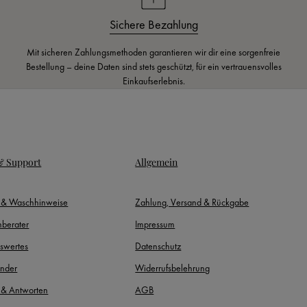
Sichere Bezahlung
Mit sicheren Zahlungsmethoden garantieren wir dir eine sorgenfreie
Bestellung – deine Daten sind stets geschützt, für ein vertrauensvolles
Einkaufserlebnis.
 & Support
Allgemein
- & Waschhinweise
Zahlung, Versand & Rückgabe
berater
Impressum
swertes
Datenschutz
inder
Widerrufsbelehrung
 & Antworten
AGB