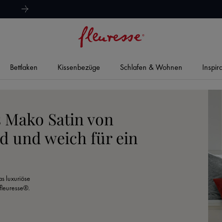
hervorragend
4,8/5
Bettlaken
Kissenbezüge
Schlafen & Wohnen
Inspir
s Mako Satin von
nd und weich für ein
s luxuriöse
fleuresse®.