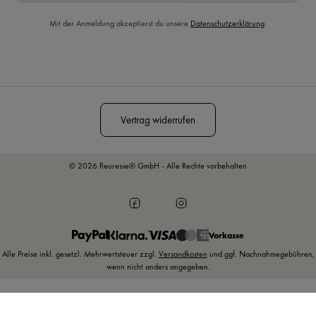
Mit der Anmeldung akzeptierst du unsere
Datenschutzerklärung
.
Diese Seite ist durch reCAPTCHA geschützt und es gelten die
Datenschutzrichtlinie
und
Nutzungsbedingungen
.
Vertrag widerrufen
© 2026 fleuresse® GmbH - Alle Rechte vorbehalten
Vorkasse
Alle Preise inkl. gesetzl. Mehrwertsteuer zzgl.
Versandkosten
und ggf. Nachnahmegebühren,
wenn nicht anders angegeben.