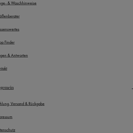
lege- & Waschhinweise
ößenberater
ssenswertes
op Finder
agen & Antworten
ntakt
lgemein
hlung, Versand & Rückgabe
pressum
tenschutz