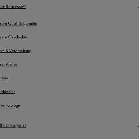
er fleuresse®
sere Qualitätsgarantie
sere Geschichte
offe & Verarbeitung
ser Atelier
rriere
r Händler
ätterkataloge
lfe & Support