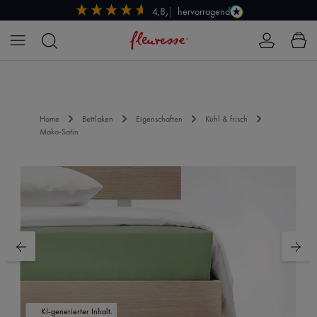
hervorragend
4,8/5
Zum Hauptinhalt springen
Home
Bettlaken
Eigenschaften
Kühl & frisch
Mako-Satin
Bildergalerie überspringen
KI-generierter Inhalt.