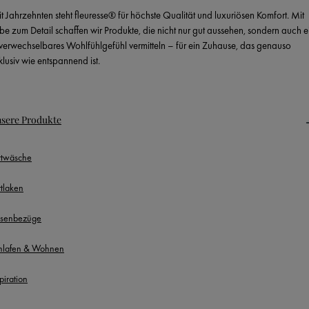
it Jahrzehnten steht fleuresse® für höchste Qualität und luxuriösen Komfort. Mit
ebe zum Detail schaffen wir Produkte, die nicht nur gut aussehen, sondern auch e
verwechselbares Wohlfühlgefühl vermitteln – für ein Zuhause, das genauso
klusiv wie entspannend ist.
sere Produkte
ttwäsche
ttlaken
ssenbezüge
hlafen & Wohnen
piration