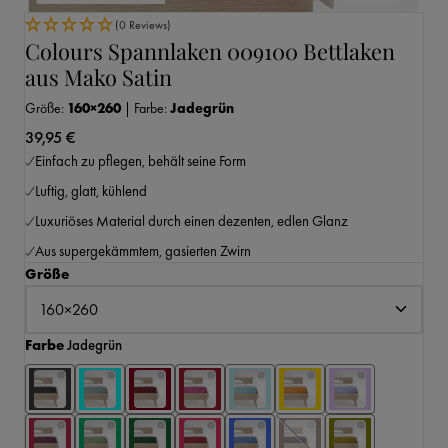
(0 Reviews)
Colours Spannlaken 009100 Bettlaken
aus Mako Satin
Größe:
160×260
|
Farbe:
Jadegrün
39,95 €
Einfach zu pflegen, behält seine Form
Luftig, glatt, kühlend
Luxuriöses Material durch einen dezenten, edlen Glanz
Aus supergekämmtem, gasierten Zwirn
auswählen
Größe
auswählen
Farbe
Jadegrün