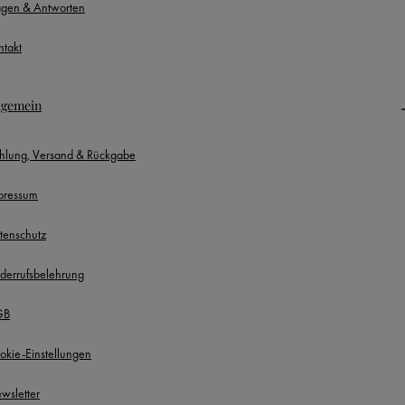
agen & Antworten
ntakt
lgemein
hlung, Versand & Rückgabe
pressum
tenschutz
derrufsbelehrung
GB
okie-Einstellungen
wsletter