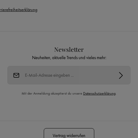
rierefreiheitserklärung
Newsletter
Neuheiten, aktuelle Trends und vieles mehr:
E-Mail-Adresse*
Mit der Anmeldung akzeptierst du unsere
Datenschutzerklärung
.
Diese Seite ist durch reCAPTCHA geschützt und es gelten die
Datenschutzrichtlinie
und
Nutzungsbedingungen
.
Vertrag widerrufen