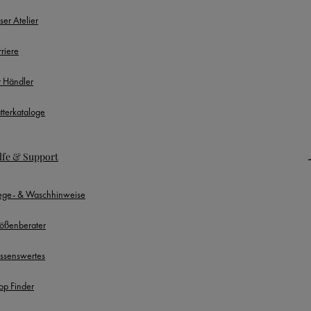
ser Atelier
rriere
r Händler
ätterkataloge
lfe & Support
lege- & Waschhinweise
ößenberater
ssenswertes
op Finder