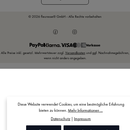
© 2026 fleuresse® GmbH - Alle Rechte vorbehalten
Vorkasse
Alle Preise inkl. gesetzl. Mehrwertsteuer zzgl.
Versandkosten
und ggf. Nachnahmegebühren,
wenn nicht anders angegeben.
Diese Website verwendet Cookies, um eine bestmögliche Erfahrung
bieten zu können.
Mehr Informationen ...
Datenschutz
|
Impressum