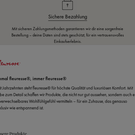
Sichere Bezahlung
Mit sicheren Zahlungsmethoden garantieren wir dir eine sorgenfreie
Bestellung – deine Daten sind stets geschützt, für ein vertrauensvolles
Einkaufserlebnis.
nmal fleuresse®, immer fleuresse®
it Jahrzehnten steht fleuresse® für höchste Qualität und luxuriösen Komfort. Mit
ebe zum Detail schaffen wir Produkte, die nicht nur gut aussehen, sondern auch e
verwechselbares Wohlfühlgefühl vermitteln – für ein Zuhause, das genauso
klusiv wie entspannend ist.
sere Produkte