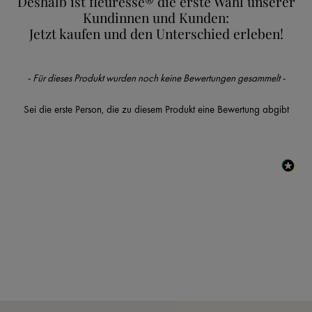
Deshalb ist fleuresse® die erste Wahl unserer
Kundinnen und Kunden:
Jetzt kaufen und den Unterschied erleben!
New content loaded
- Für dieses Produkt wurden noch keine Bewertungen gesammelt -
Sei die erste Person, die zu diesem Produkt eine Bewertung abgibt