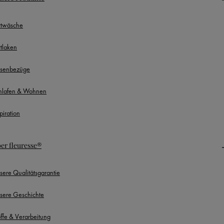
ttwäsche
ttlaken
ssenbezüge
hlafen & Wohnen
piration
er fleuresse®
sere Qualitätsgarantie
sere Geschichte
offe & Verarbeitung