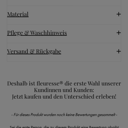
Material
Pflege & Waschhinweis
Versand & Rückgabe
Deshalb ist fleuresse® die erste Wahl unserer
Kundinnen und Kunden:
Jetzt kaufen und den Unterschied erleben!
New content loaded
- Für dieses Produkt wurden noch keine Bewertungen gesammelt -
Sei die erste Person, die zu diesem Produkt eine Bewertung abgibt