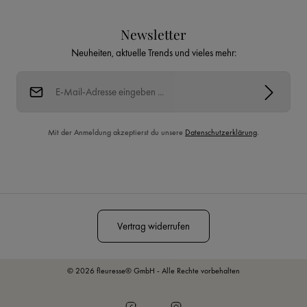
Newsletter
Neuheiten, aktuelle Trends und vieles mehr:
E-Mail-Adresse*
Mit der Anmeldung akzeptierst du unsere
Datenschutzerklärung
.
Diese Seite ist durch reCAPTCHA geschützt und es gelten die
Datenschutzrichtlinie
und
Nutzungsbedingungen
.
Vertrag widerrufen
© 2026 fleuresse® GmbH - Alle Rechte vorbehalten