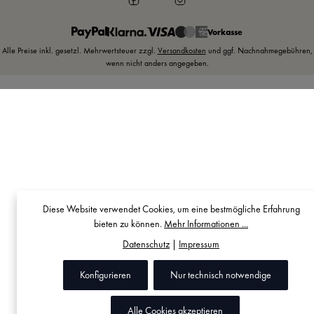
Vorkasse
Alle Preise inkl. gesetzl. Mehrwertsteuer zzgl.
Versandkosten
und ggf. Nachnahmegebühren,
wenn nicht anders angegeben.
Diese Website verwendet Cookies, um eine bestmögliche Erfahrung
bieten zu können.
Mehr Informationen ...
Datenschutz
|
Impressum
Konfigurieren
Nur technisch notwendige
Alle Cookies akzeptieren