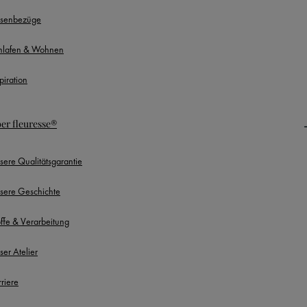
ssenbezüge
hlafen & Wohnen
piration
er fleuresse®
sere Qualitätsgarantie
sere Geschichte
offe & Verarbeitung
ser Atelier
rriere