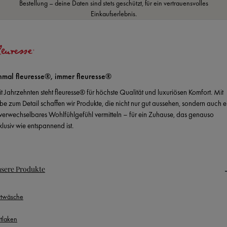
Bestellung – deine Daten sind stets geschützt, für ein vertrauensvolles
Einkaufserlebnis.
nmal fleuresse®, immer fleuresse®
it Jahrzehnten steht fleuresse® für höchste Qualität und luxuriösen Komfort. Mit
ebe zum Detail schaffen wir Produkte, die nicht nur gut aussehen, sondern auch e
verwechselbares Wohlfühlgefühl vermitteln – für ein Zuhause, das genauso
klusiv wie entspannend ist.
sere Produkte
ttwäsche
ttlaken