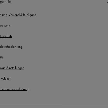
lgemein
hlung, Versand & Rückgabe
pressum
tenschutz
derrufsbelehrung
GB
okie-Einstellungen
wsletter
rierefreiheitserklärung