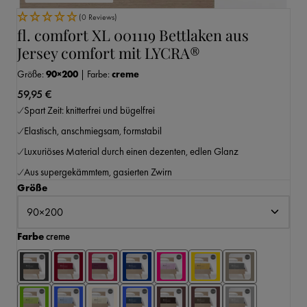
(0 Reviews)
fl. comfort XL 001119 Bettlaken aus
Jersey comfort mit LYCRA®
Größe:
90×200
|
Farbe:
creme
59,95 €
Spart Zeit: knitterfrei und bügelfrei
Elastisch, anschmiegsam, formstabil
Luxuriöses Material durch einen dezenten, edlen Glanz
Aus supergekämmtem, gasierten Zwirn
auswählen
Größe
auswählen
Farbe
creme