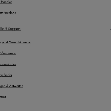
r Händler
ätterkataloge
lfe & Support
lege- & Waschhinweise
ößenberater
ssenswertes
op Finder
agen & Antworten
ntakt