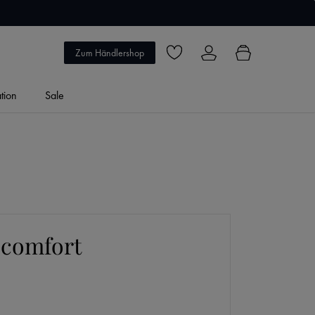
5 Jahre Garantie
Zum Händlershop
Du hast 0 Produkte auf dem Merkzett
ation
Sale
l comfort