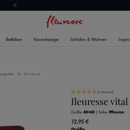
hervorragend
4,8/5
Bettlaken
Kissenbezüge
Schlafen & Wohnen
Inspir
dardgrößen
40 x 60 cm
(0 Reviews)
fleuresse vita
Größe:
40×60
|
Farbe:
Pflaume
12,95 €
auswählen
Größe