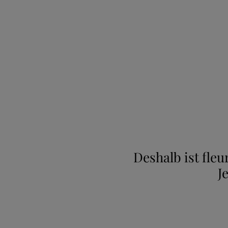
Deshalb ist fle
J
New content loaded