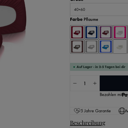
auswählen
Farbe
Pflaume
Auf Lager - in 2-5 Tagen bei dir
Produkt Anzahl: Gib 
Bezahlen mit
5 Jahre Garantie
M
Beschreibung