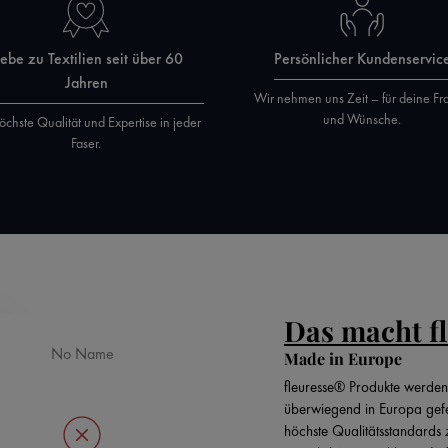
iebe zu Textilien seit über 60
Persönlicher Kundenservic
Jahren
Wir nehmen uns Zeit – für deine Fr
und Wünsche.
öchste Qualität und Expertise in jeder
Faser.
Das macht f
No Name
Made in Europe
fleuresse® Produkte werden
überwiegend in Europa gefe
höchste Qualitätsstandards 