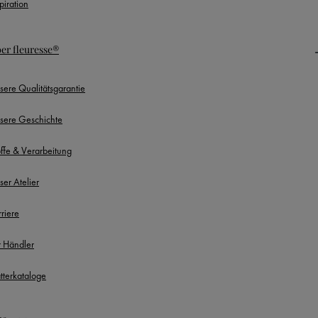
piration
er fleuresse®
sere Qualitätsgarantie
sere Geschichte
offe & Verarbeitung
ser Atelier
rriere
r Händler
ätterkataloge