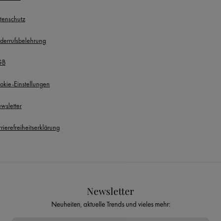
tenschutz
derrufsbelehrung
GB
okie-Einstellungen
wsletter
rierefreiheitserklärung
Newsletter
Neuheiten, aktuelle Trends und vieles mehr: