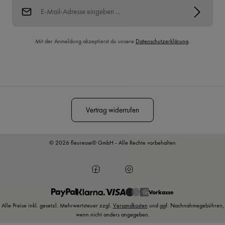
E-Mail-Adresse*
Mit der Anmeldung akzeptierst du unsere
Datenschutzerklärung
.
Diese Seite ist durch reCAPTCHA geschützt und es gelten die
Datenschutzrichtlinie
und
Nutzungsbedingungen
.
Vertrag widerrufen
© 2026 fleuresse® GmbH - Alle Rechte vorbehalten
Vorkasse
Alle Preise inkl. gesetzl. Mehrwertsteuer zzgl.
Versandkosten
und ggf. Nachnahmegebühren,
wenn nicht anders angegeben.