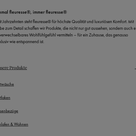
nmal fleuresse®, immer fleuresse®
it Jahrzehnten steht fleuresse® für höchste Qualität und luxuriösen Komfort. Mit
ebe zum Detail schaffen wir Produkte, die nicht nur gut aussehen, sondern auch e
verwechselbares Wohlfühlgefühl vermitteln – für ein Zuhause, das genauso
klusiv wie entspannend ist.
sere Produkte
ttwäsche
ttlaken
ssenbezüge
hlafen & Wohnen