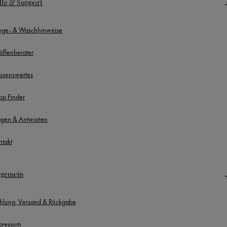
lfe & Support
lege- & Waschhinweise
ößenberater
ssenswertes
op Finder
agen & Antworten
ntakt
lgemein
hlung, Versand & Rückgabe
pressum