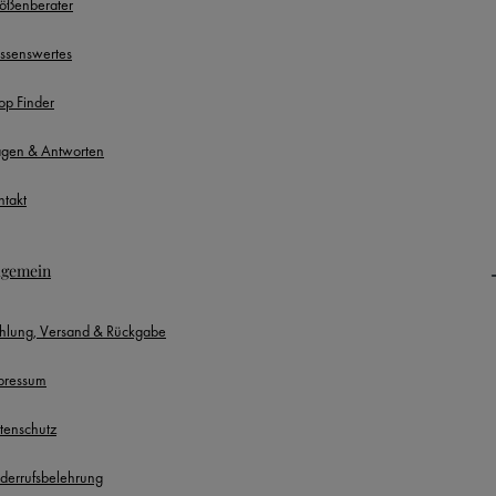
ößenberater
ssenswertes
op Finder
agen & Antworten
ntakt
lgemein
hlung, Versand & Rückgabe
pressum
tenschutz
derrufsbelehrung