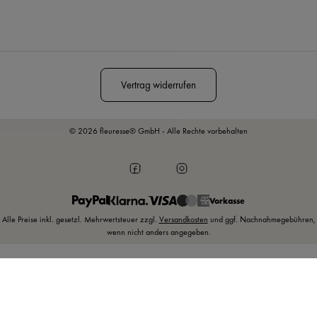
Diese Seite ist durch reCAPTCHA geschützt und es gelten die
Datenschutzrichtlinie
und
Nutzungsbedingungen
.
Vertrag widerrufen
© 2026 fleuresse® GmbH - Alle Rechte vorbehalten
Vorkasse
Alle Preise inkl. gesetzl. Mehrwertsteuer zzgl.
Versandkosten
und ggf. Nachnahmegebühren,
wenn nicht anders angegeben.