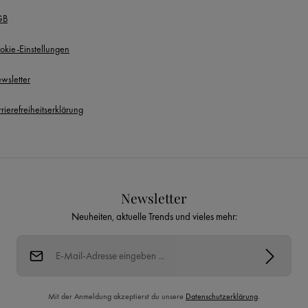
GB
okie-Einstellungen
wsletter
rierefreiheitserklärung
Newsletter
Neuheiten, aktuelle Trends und vieles mehr:
E-Mail-Adresse*
Mit der Anmeldung akzeptierst du unsere
Datenschutzerklärung
.