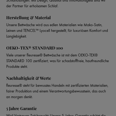
Schlaflosungen. Mit Design, Qualität und Innovationsgeist sind wir
der Partner für erholsamen Schlaf.
Herstellung & Material
Unsere Bettwäsche wird aus edlen Materialien wie Mako-Satin,
Leinen und TENCEL™ Lyocell hergestellt, für luxuriösen Komfort und
Langlebigkeit.
OEKO-TEX® STANDARD 100
Viele unserer fleuresse® Bettwäsche ist mit dem OEKO-TEX®
STANDARD 100 zertifiziert, was für schadstofffreie, hautfreundliche
Produkte steht.
Nachhaltigkeit & Werte
fleuresse® steht für bewusstes Handeln mit zertifizierten Materialien,
fairer Produktion und einem Verantwortungsbewusstsein, das auch
an morgen denkt.
5 Jahre Garantie
Weil Vertrauen Zeit braucht: Unsere 5-Jahre-Garantie schützt die