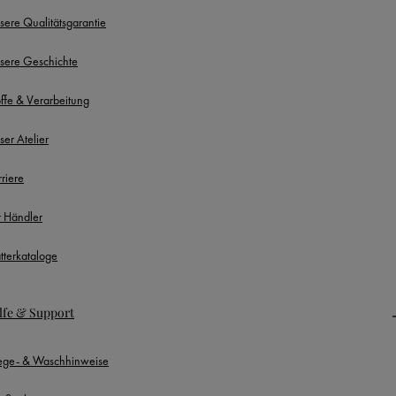
sere Qualitätsgarantie
sere Geschichte
offe & Verarbeitung
ser Atelier
rriere
r Händler
ätterkataloge
lfe & Support
lege- & Waschhinweise