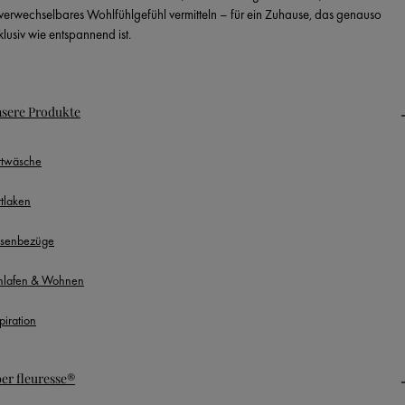
verwechselbares Wohlfühlgefühl vermitteln – für ein Zuhause, das genauso
klusiv wie entspannend ist.
sere Produkte
ttwäsche
ttlaken
ssenbezüge
hlafen & Wohnen
piration
er fleuresse®