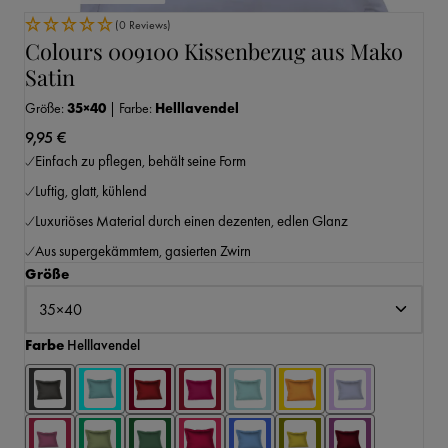
(0 Reviews)
Colours 009100 Kissenbezug aus Mako
Satin
Größe:
35×40
|
Farbe:
Helllavendel
9,95 €
Einfach zu pflegen, behält seine Form
Luftig, glatt, kühlend
Luxuriöses Material durch einen dezenten, edlen Glanz
Aus supergekämmtem, gasierten Zwirn
auswählen
Größe
auswählen
Farbe
Helllavendel