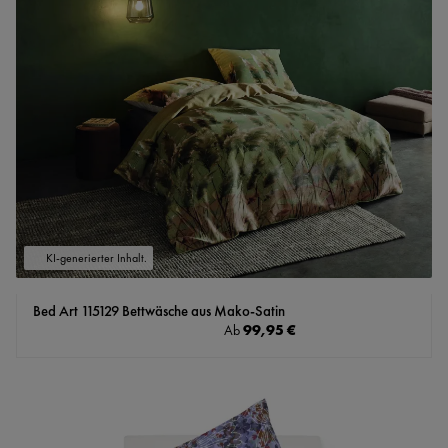
KI-generierter Inhalt.
Bed Art 115129 Bettwäsche aus Mako-Satin
Regulärer Preis:
99,95 €
Ab