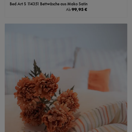
Bed Art S 114351 Bettwäsche aus Mako Satin
Regulärer Preis:
99,95 €
Ab