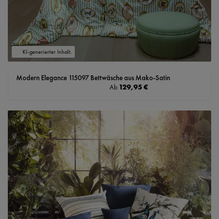
KI-generierter Inhalt.
Modern Elegance 115097 Bettwäsche aus Mako-Satin
Regulärer Preis:
129,95 €
Ab