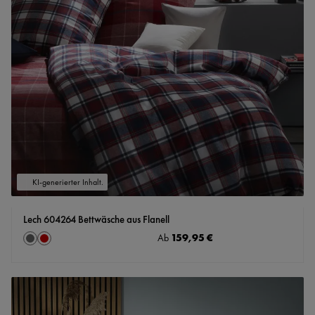
KI-generierter Inhalt.
Lech 604264 Bettwäsche aus Flanell
auswählen
Regulärer Preis:
159,95 €
Farbe
Ab
Granit
rot