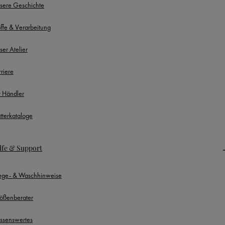
sere Geschichte
offe & Verarbeitung
ser Atelier
rriere
r Händler
ätterkataloge
lfe & Support
lege- & Waschhinweise
ößenberater
ssenswertes