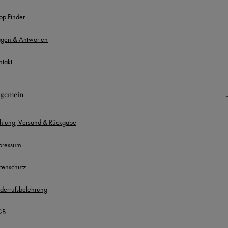
op Finder
agen & Antworten
ntakt
lgemein
hlung, Versand & Rückgabe
pressum
tenschutz
derrufsbelehrung
GB