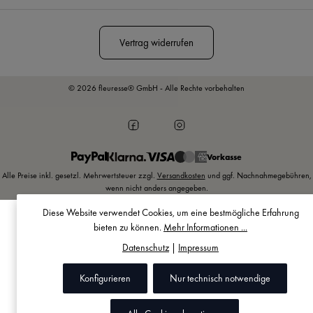
Vertrag widerrufen
© 2026 fleuresse® GmbH - Alle Rechte vorbehalten
Vorkasse
Alle Preise inkl. gesetzl. Mehrwertsteuer zzgl.
Versandkosten
und ggf. Nachnahmegebühren,
wenn nicht anders angegeben.
Diese Website verwendet Cookies, um eine bestmögliche Erfahrung
bieten zu können.
Mehr Informationen ...
Datenschutz
|
Impressum
Konfigurieren
Nur technisch notwendige