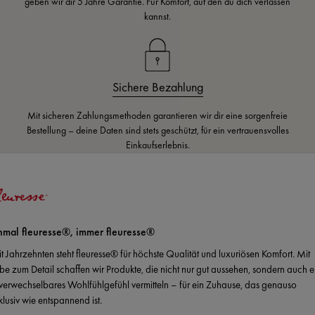
geben wir dir 5 Jahre Garantie. Für Komfort, auf den du dich verlassen
kannst.
Sichere Bezahlung
Mit sicheren Zahlungsmethoden garantieren wir dir eine sorgenfreie
Bestellung – deine Daten sind stets geschützt, für ein vertrauensvolles
Einkaufserlebnis.
nmal fleuresse®, immer fleuresse®
it Jahrzehnten steht fleuresse® für höchste Qualität und luxuriösen Komfort. Mit
ebe zum Detail schaffen wir Produkte, die nicht nur gut aussehen, sondern auch e
verwechselbares Wohlfühlgefühl vermitteln – für ein Zuhause, das genauso
klusiv wie entspannend ist.