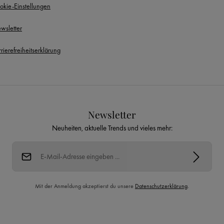
okie-Einstellungen
wsletter
rierefreiheitserklärung
Newsletter
Neuheiten, aktuelle Trends und vieles mehr:
E-Mail-Adresse*
Mit der Anmeldung akzeptierst du unsere
Datenschutzerklärung
.
Diese Seite ist durch reCAPTCHA geschützt und es gelten die
Datenschutzrichtlinie
und
Nutzungsbedingungen
.