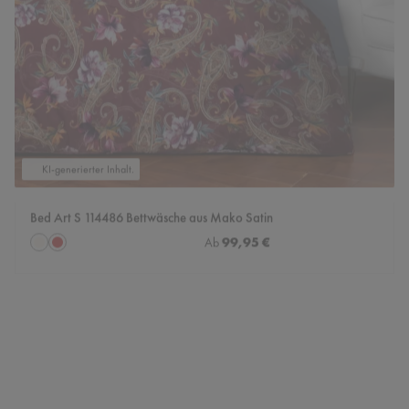
KI-generierter Inhalt.
Bed Art S 114486 Bettwäsche aus Mako Satin
auswählen
Regulärer Preis:
99,95 €
Farbe
Ab
creme
rot