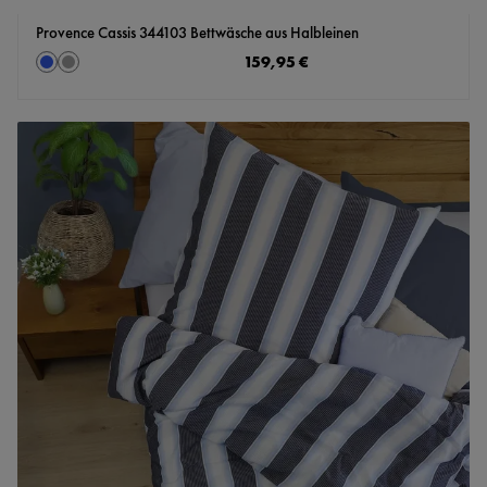
Provence Cassis 344103 Bettwäsche aus Halbleinen
auswählen
Regulärer Preis:
159,95 €
Farbe
blau
grey