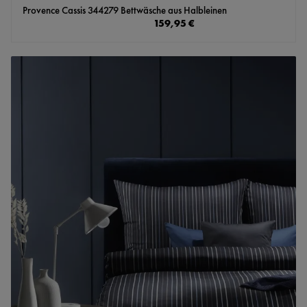
Provence Cassis 344279 Bettwäsche aus Halbleinen
Regulärer Preis:
159,95 €