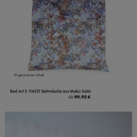
KI-generierter Inhalt.
Bed Art S 114351 Bettwäsche aus Mako Satin
Regulärer Preis:
99,95 €
Ab