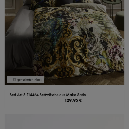
KI-generierter Inhalt.
Bed Art S 114464 Bettwäsche aus Mako Satin
Regulärer Preis:
129,95 €