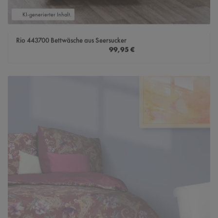
KI-generierter Inhalt.
Rio 443700 Bettwäsche aus Seersucker
Regulärer Preis:
99,95 €