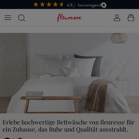
hervorragend
4,8/5
Zum Hauptinhalt springen
Erlebe hochwertige Bettwäsche von fleuresse für
ein Zuhause, das Ruhe und Qualität ausstrahlt.