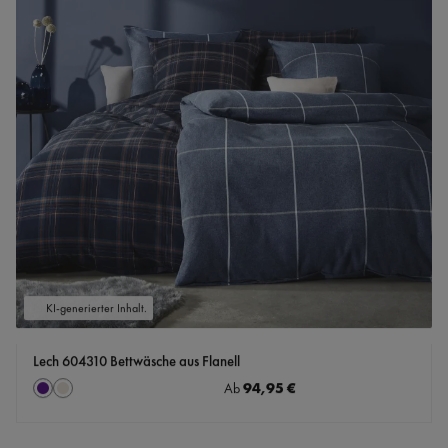
KI-generierter Inhalt.
Lech 604310 Bettwäsche aus Flanell
auswählen
Regulärer Preis:
94,95 €
Farbe
Ab
Indigo
taupe