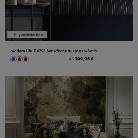
KI-generierter Inhalt.
Modern Life 114293 Bettwäsche aus Mako-Satin
auswählen
Regulärer Preis:
109,95 €
Farbe
Ab
blau
chocolate
marsala