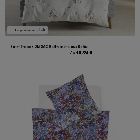
KI-generierter Inhalt.
Saint Tropez 215063 Bettwäsche aus Batist
Regulärer Preis:
48,95 €
Ab