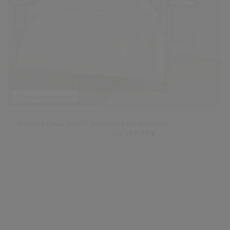
KI-generierter Inhalt.
Provence Cassis 345061 Bettwäsche aus Halbleinen
Regulärer Preis:
129,95 €
Ab