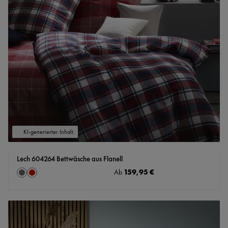
KI-generierter Inhalt.
Lech 604264 Bettwäsche aus Flanell
auswählen
Regulärer Preis:
159,95 €
Farbe
Ab
Granit
rot