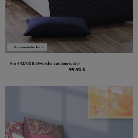
KI-generierter Inhalt.
Rio 443700 Bettwäsche aus Seersucker
Regulärer Preis:
99,95 €