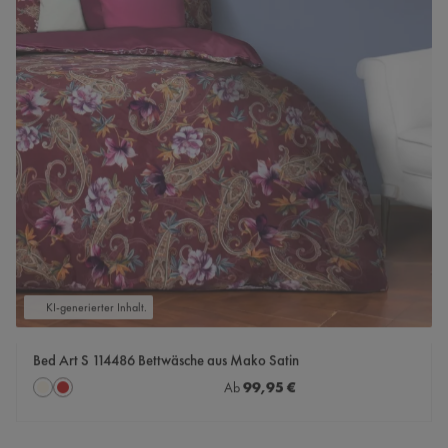
KI-generierter Inhalt.
Bed Art S 114486 Bettwäsche aus Mako Satin
auswählen
Regulärer Preis:
99,95 €
Farbe
Ab
creme
rot