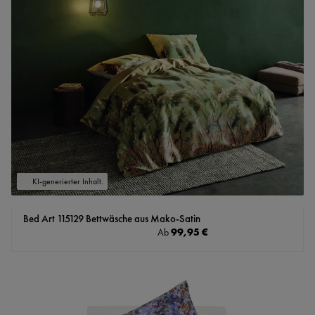
KI-generierter Inhalt.
Bed Art 115129 Bettwäsche aus Mako-Satin
Regulärer Preis:
99,95 €
Ab