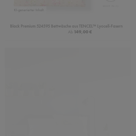
KI-generierter Inhalt.
Black Premium 524595 Bettwäsche aus TENCEL™ Lyocell-Fasern
Regulärer Preis:
149,00 €
Ab