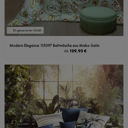
KI-generierter Inhalt.
Modern Elegance 115097 Bettwäsche aus Mako-Satin
Regulärer Preis:
129,95 €
Ab