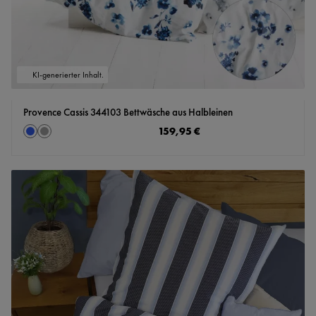
KI-generierter Inhalt.
Provence Cassis 344103 Bettwäsche aus Halbleinen
auswählen
Regulärer Preis:
159,95 €
Farbe
blau
grey