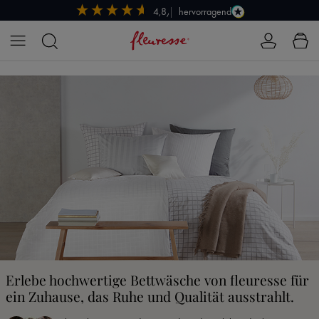
hervorragend
4,8/5
Zum Hauptinhalt springen
Erlebe hochwertige Bettwäsche von fleuresse für
ein Zuhause, das Ruhe und Qualität ausstrahlt.