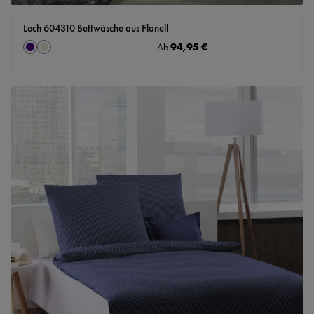
Lech 604310 Bettwäsche aus Flanell
auswählen
Regulärer Preis:
94,95 €
Farbe
Ab
Indigo
taupe