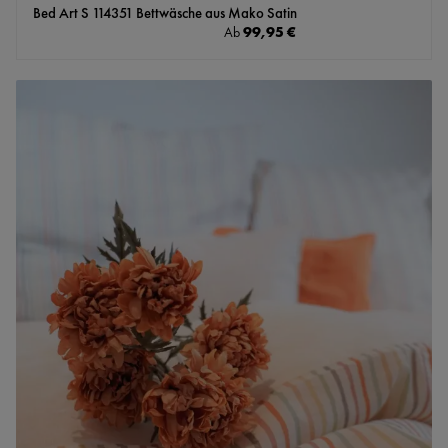
Bed Art S 114351 Bettwäsche aus Mako Satin
Regulärer Preis:
99,95 €
Ab