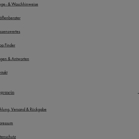
lege- & Waschhinweise
ößenberater
ssenswertes
op Finder
agen & Antworten
ntakt
lgemein
hlung, Versand & Rückgabe
pressum
tenschutz