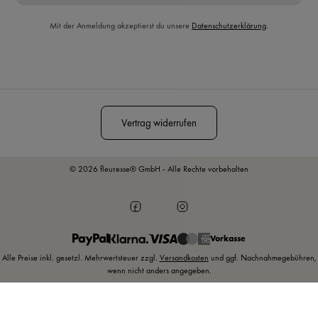
Mit der Anmeldung akzeptierst du unsere
Datenschutzerklärung
.
Diese Seite ist durch reCAPTCHA geschützt und es gelten die
Datenschutzrichtlinie
und
Nutzungsbedingungen
.
Vertrag widerrufen
© 2026 fleuresse® GmbH - Alle Rechte vorbehalten
Vorkasse
Alle Preise inkl. gesetzl. Mehrwertsteuer zzgl.
Versandkosten
und ggf. Nachnahmegebühren,
wenn nicht anders angegeben.