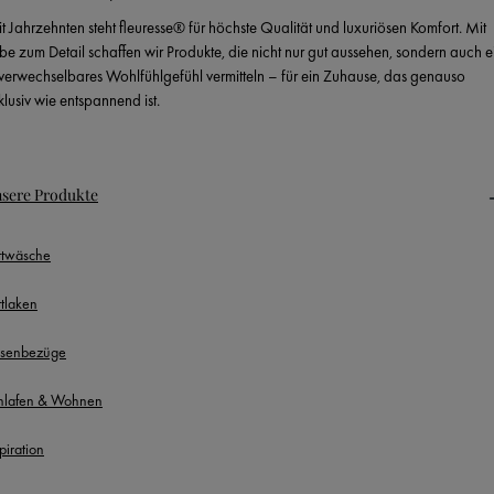
it Jahrzehnten steht fleuresse® für höchste Qualität und luxuriösen Komfort. Mit
ebe zum Detail schaffen wir Produkte, die nicht nur gut aussehen, sondern auch e
verwechselbares Wohlfühlgefühl vermitteln – für ein Zuhause, das genauso
klusiv wie entspannend ist.
sere Produkte
ttwäsche
ttlaken
ssenbezüge
hlafen & Wohnen
piration