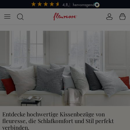
hervorragend
4,8/5
Zum Hauptinhalt springen
Entdecke hochwertige Kissenbezüge von
fleuresse, die Schlafkomfort und Stil perfekt
verbinden.