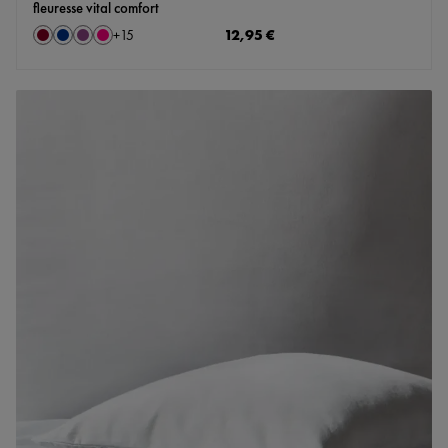
fleuresse vital comfort
auswählen
Regulärer Preis:
12,95 €
Farbe
+
15
Bordeaux
Marine
Pflaume
Rosé