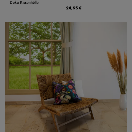
Deko Kissenhülle
Regulärer Preis:
24,95 €