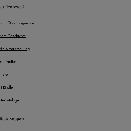
er fleuresse®
sere Qualitätsgarantie
sere Geschichte
offe & Verarbeitung
ser Atelier
rriere
r Händler
ätterkataloge
lfe & Support