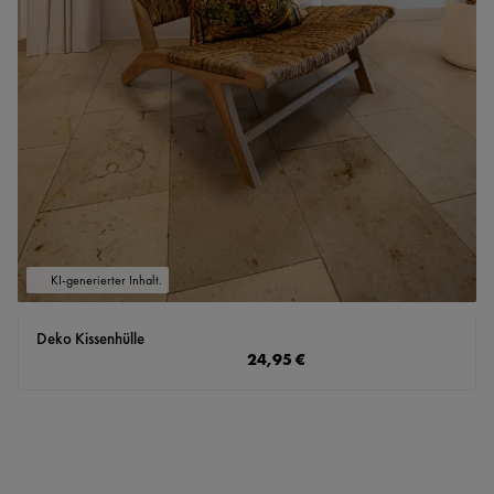
KI-generierter Inhalt.
Deko Kissenhülle
Regulärer Preis:
24,95 €