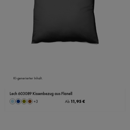
KI-generierter Inhalt.
Lech 603089 Kissenbezug aus Flanell
auswählen
Regulärer Preis:
11,95 €
Farbe
Ab
+
3
Hellblau
Marine
Oliv
Rostbraun
(Diese Option ist zurzeit nicht verfügbar.)