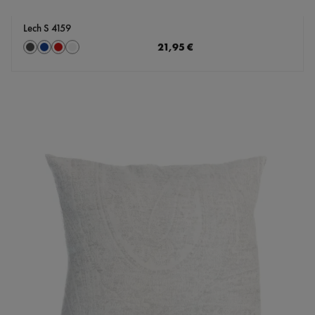
Lech S 4159
auswählen
Regulärer Preis:
21,95 €
Farbe
Anthrazit
Marine
rot
silber