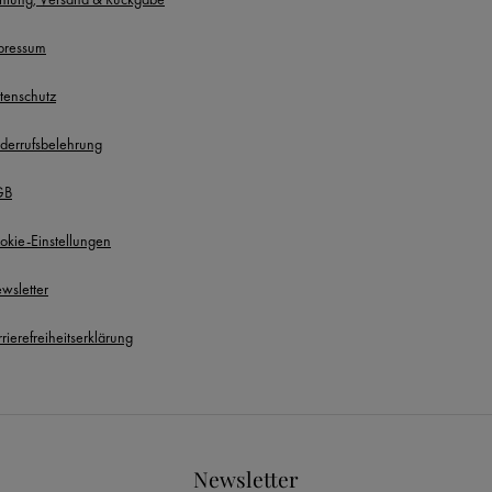
pressum
tenschutz
derrufsbelehrung
GB
okie-Einstellungen
wsletter
rierefreiheitserklärung
Newsletter