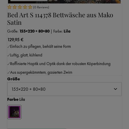
(0 Reviews)
Bed Art S 114378 Bettwäsche aus Mako
Satin
Größe:
155×220 + 80×80
|
Farbe:
Lila
129,95 €
Einfach zu pflegen, behält seine Form
Luftig, glatt, kühlend
Raffinierte Haptik und Optik dank der robusten Köperbindung
Aus supergekämmtem, gasierten Zwirn
auswählen
Größe
auswählen
Farbe
Lila