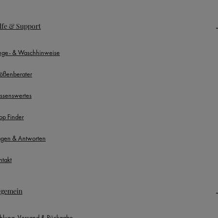
lfe & Support
lege- & Waschhinweise
ößenberater
ssenswertes
op Finder
agen & Antworten
ntakt
lgemein
hlung, Versand & Rückgabe