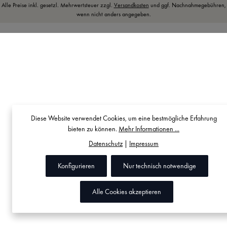
Alle Preise inkl. gesetzl. Mehrwertsteuer zzgl.
Versandkosten
und ggf. Nachnahmegebühren,
wenn nicht anders angegeben.
Diese Website verwendet Cookies, um eine bestmögliche Erfahrung
bieten zu können.
Mehr Informationen ...
Datenschutz
|
Impressum
Konfigurieren
Nur technisch notwendige
Alle Cookies akzeptieren