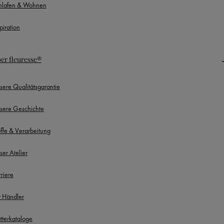
hlafen & Wohnen
piration
er fleuresse®
sere Qualitätsgarantie
sere Geschichte
offe & Verarbeitung
ser Atelier
rriere
r Händler
ätterkataloge