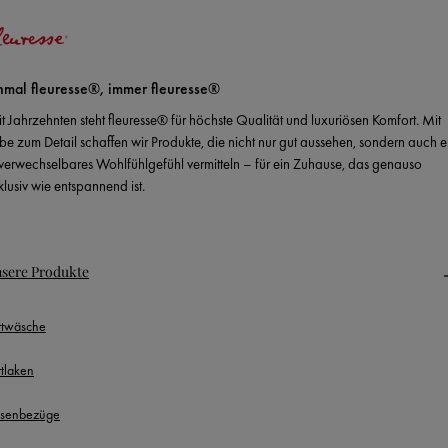
nmal fleuresse®, immer fleuresse®
it Jahrzehnten steht fleuresse® für höchste Qualität und luxuriösen Komfort. Mit
ebe zum Detail schaffen wir Produkte, die nicht nur gut aussehen, sondern auch e
verwechselbares Wohlfühlgefühl vermitteln – für ein Zuhause, das genauso
klusiv wie entspannend ist.
sere Produkte
ttwäsche
ttlaken
ssenbezüge