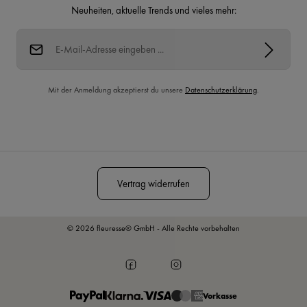
Neuheiten, aktuelle Trends und vieles mehr:
E-Mail-Adresse*
Mit der Anmeldung akzeptierst du unsere
Datenschutzerklärung
.
Diese Seite ist durch reCAPTCHA geschützt und es gelten die
Datenschutzrichtlinie
und
Nutzungsbedingungen
.
Vertrag widerrufen
© 2026 fleuresse® GmbH - Alle Rechte vorbehalten
Vorkasse