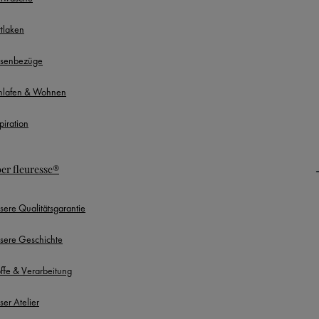
ttlaken
ssenbezüge
hlafen & Wohnen
piration
er fleuresse®
sere Qualitätsgarantie
sere Geschichte
offe & Verarbeitung
ser Atelier