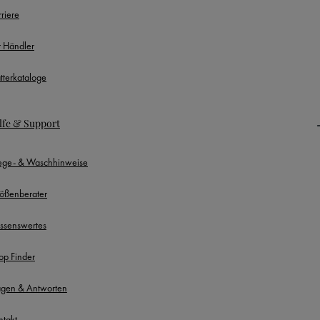
rriere
r Händler
ätterkataloge
lfe & Support
lege- & Waschhinweise
ößenberater
ssenswertes
op Finder
agen & Antworten
ntakt