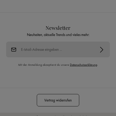
Newsletter
Neuheiten, aktuelle Trends und vieles mehr:
E-Mail-Adresse*
Mit der Anmeldung akzeptierst du unsere
Datenschutzerklärung
.
Diese Seite ist durch reCAPTCHA geschützt und es gelten die
Datenschutzrichtlinie
und
Nutzungsbedingungen
.
Vertrag widerrufen