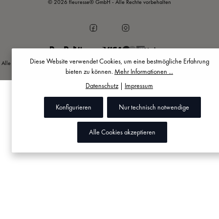
© 2026 fleuresse® GmbH - Alle Rechte vorbehalten
Vorkasse
Diese Website verwendet Cookies, um eine bestmögliche Erfahrung
Alle Preise inkl. gesetzl. Mehrwertsteuer zzgl.
Versandkosten
und ggf. Nachnahmegebühren,
bieten zu können.
Mehr Informationen ...
wenn nicht anders angegeben.
Datenschutz
|
Impressum
Konfigurieren
Nur technisch notwendige
Alle Cookies akzeptieren