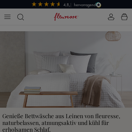
hervorragend
4,8/5
Zum Hauptinhalt springen
Genieße Bettwäsche aus Leinen von fleuresse,
naturbelassen, atmungsaktiv und kühl für
erholsamen Schlaf.