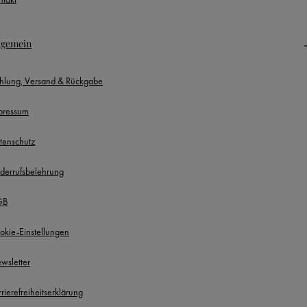
lgemein
hlung, Versand & Rückgabe
pressum
tenschutz
derrufsbelehrung
GB
okie-Einstellungen
wsletter
rierefreiheitserklärung