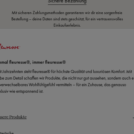
Sichere Bezahlung
Mit sicheren Zahlungsmethoden garantieren wir dir eine sorgenfreie
Bestellung – deine Daten sind stets geschützt, für ein vertrauensvolles
Einkaufserlebnis.
nmal fleuresse®, immer fleuresse®
it Jahrzehnten steht fleuresse® für höchste Qualität und luxuriösen Komfort. Mit
ebe zum Detail schaffen wir Produkte, die nicht nur gut aussehen, sondern auch e
verwechselbares Wohlfühlgefühl vermitteln – für ein Zuhause, das genauso
klusiv wie entspannend ist.
sere Produkte
ttwäsche