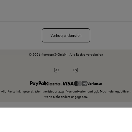
Diese Seite ist durch reCAPTCHA geschützt und es gelten die
Datenschutzrichtlinie
und
Nutzungsbedingungen
.
Vertrag widerrufen
© 2026 fleuresse® GmbH - Alle Rechte vorbehalten
Vorkasse
Alle Preise inkl. gesetzl. Mehrwertsteuer zzgl.
Versandkosten
und ggf. Nachnahmegebühren,
wenn nicht anders angegeben.