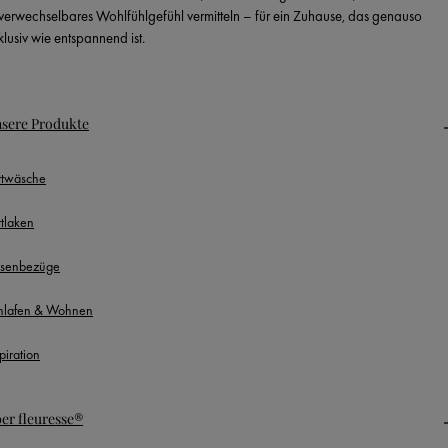
verwechselbares Wohlfühlgefühl vermitteln – für ein Zuhause, das genauso
klusiv wie entspannend ist.
sere Produkte
ttwäsche
ttlaken
ssenbezüge
hlafen & Wohnen
piration
er fleuresse®