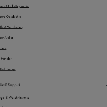
sere Qualitätsgarantie
sere Geschichte
offe & Verarbeitung
ser Atelier
rriere
r Händler
ätterkataloge
lfe & Support
lege- & Waschhinweise