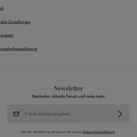
GB
okie-Einstellungen
wsletter
rierefreiheitserklärung
Newsletter
Neuheiten, aktuelle Trends und vieles mehr:
E-Mail-Adresse*
Mit der Anmeldung akzeptierst du unsere
Datenschutzerklärung
.