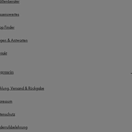
ößenberater
ssenswertes
op Finder
agen & Antworten
ntakt
lgemein
hlung, Versand & Rückgabe
pressum
tenschutz
derrufsbelehrung