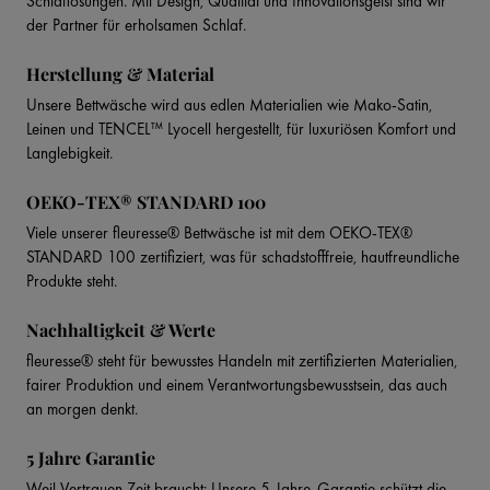
Schlaflosungen. Mit Design, Qualität und Innovationsgeist sind wir
der Partner für erholsamen Schlaf.
Herstellung & Material
Unsere Bettwäsche wird aus edlen Materialien wie Mako-Satin,
Leinen und TENCEL™ Lyocell hergestellt, für luxuriösen Komfort und
Langlebigkeit.
OEKO-TEX® STANDARD 100
Viele unserer fleuresse® Bettwäsche ist mit dem OEKO-TEX®
STANDARD 100 zertifiziert, was für schadstofffreie, hautfreundliche
Produkte steht.
Nachhaltigkeit & Werte
fleuresse® steht für bewusstes Handeln mit zertifizierten Materialien,
fairer Produktion und einem Verantwortungsbewusstsein, das auch
an morgen denkt.
5 Jahre Garantie
Weil Vertrauen Zeit braucht: Unsere 5-Jahre-Garantie schützt die