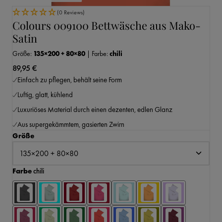
(0 Reviews)
Colours 009100 Bettwäsche aus Mako-
Satin
Größe:
135×200 + 80×80
|
Farbe:
chili
89,95 €
Einfach zu pflegen, behält seine Form
Luftig, glatt, kühlend
Luxuriöses Material durch einen dezenten, edlen Glanz
Aus supergekämmtem, gasierten Zwirn
auswählen
Größe
auswählen
Farbe
chili