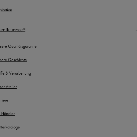
piration
er fleuresse®
sere Qualitätsgarantie
sere Geschichte
offe & Verarbeitung
ser Atelier
rriere
r Händler
ätterkataloge