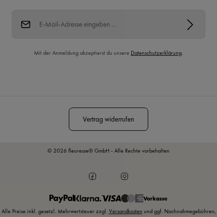
E-Mail-Adresse*
Mit der Anmeldung akzeptierst du unsere
Datenschutzerklärung
.
Diese Seite ist durch reCAPTCHA geschützt und es gelten die
Datenschutzrichtlinie
und
Nutzungsbedingungen
.
Vertrag widerrufen
© 2026 fleuresse® GmbH - Alle Rechte vorbehalten
Vorkasse
Alle Preise inkl. gesetzl. Mehrwertsteuer zzgl.
Versandkosten
und ggf. Nachnahmegebühren,