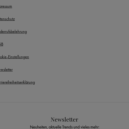
pressum
tenschutz
derrufsbelehrung
GB
okie-Einstellungen
wsletter
rierefreiheitserklärung
Newsletter
Neuheiten, aktuelle Trends und vieles mehr: