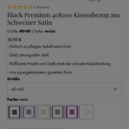
(0 Reviews)
Black Premium 408200 Kissenbezug aus
Schweizer Satin
Größe:
40×40
|
Farbe:
weiss
15,95 €
Einfach zu pflegen, behält seine Form
Edel, atmungsaktiv, kühl
Raffinierte Haptik und Optik dank der robusten Köperbindung
Aus supergekämmtem, gasierten Zwirn
auswählen
Größe
auswählen
Farbe
weiss