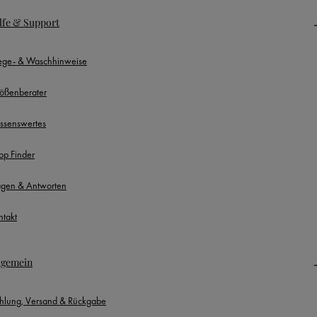
lfe & Support
lege- & Waschhinweise
ößenberater
ssenswertes
op Finder
agen & Antworten
ntakt
lgemein
hlung, Versand & Rückgabe