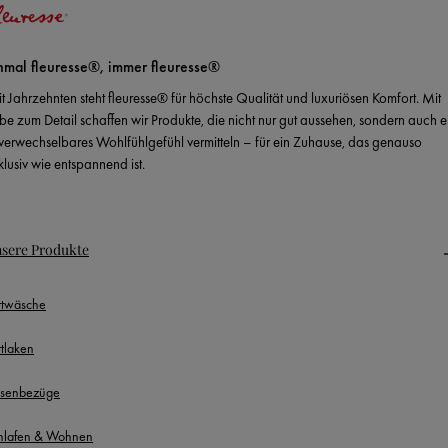
nmal fleuresse®, immer fleuresse®
it Jahrzehnten steht fleuresse® für höchste Qualität und luxuriösen Komfort. Mit
ebe zum Detail schaffen wir Produkte, die nicht nur gut aussehen, sondern auch e
verwechselbares Wohlfühlgefühl vermitteln – für ein Zuhause, das genauso
klusiv wie entspannend ist.
sere Produkte
ttwäsche
ttlaken
ssenbezüge
hlafen & Wohnen