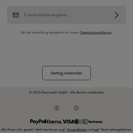
E-Mail-Adresse*
Mit der Anmeldung akzeptierst du unsere
Datenschutzerklärung
.
Diese Seite ist durch reCAPTCHA geschützt und es gelten die
Datenschutzrichtlinie
und
Nutzungsbedingungen
.
Vertrag widerrufen
© 2026 fleuresse® GmbH - Alle Rechte vorbehalten
Vorkasse
Alle Preise inkl. gesetzl. Mehrwertsteuer zzgl.
Versandkosten
und ggf. Nachnahmegebühren,