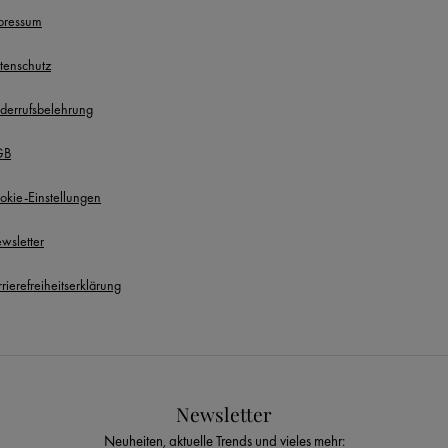
pressum
tenschutz
derrufsbelehrung
GB
okie-Einstellungen
wsletter
rierefreiheitserklärung
Newsletter
Neuheiten, aktuelle Trends und vieles mehr: