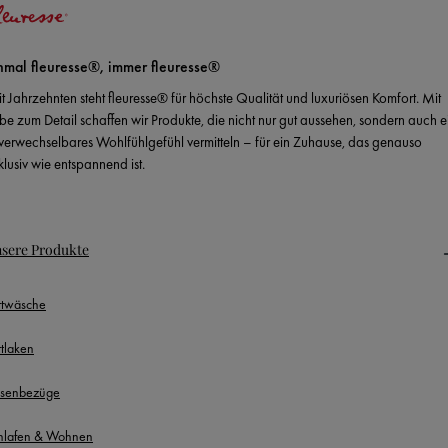
nmal fleuresse®, immer fleuresse®
it Jahrzehnten steht fleuresse® für höchste Qualität und luxuriösen Komfort. Mit
ebe zum Detail schaffen wir Produkte, die nicht nur gut aussehen, sondern auch e
verwechselbares Wohlfühlgefühl vermitteln – für ein Zuhause, das genauso
klusiv wie entspannend ist.
sere Produkte
ttwäsche
ttlaken
ssenbezüge
hlafen & Wohnen