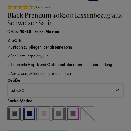
(0 Reviews)
Black Premium 408200 Kissenbezug aus
Schweizer Satin
Größe:
40×80
|
Farbe:
Marine
21,95 €
Einfach zu pflegen, behält seine Form
Edel, atmungsaktiv, kühl
Raffinierte Haptik und Optik dank der robusten Köperbindung
Aus supergekämmtem, gasierten Zwirn
auswählen
Größe
auswählen
Farbe
Marine