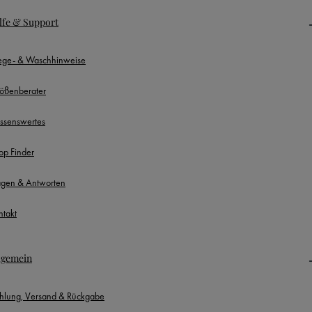
lfe & Support
lege- & Waschhinweise
ößenberater
ssenswertes
op Finder
agen & Antworten
ntakt
lgemein
hlung, Versand & Rückgabe