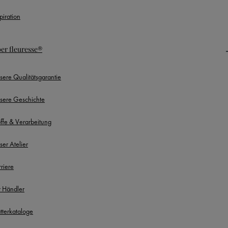
piration
er fleuresse®
sere Qualitätsgarantie
sere Geschichte
offe & Verarbeitung
ser Atelier
rriere
r Händler
ätterkataloge