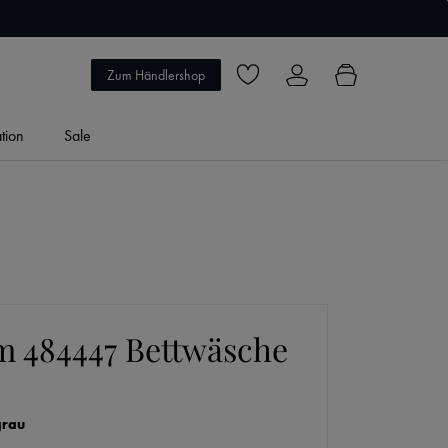
5 Jahre Garantie
Zum Händlershop
Du hast 0 Produkte auf dem Merkzett
ation
Sale
m 484447 Bettwäsche
grau