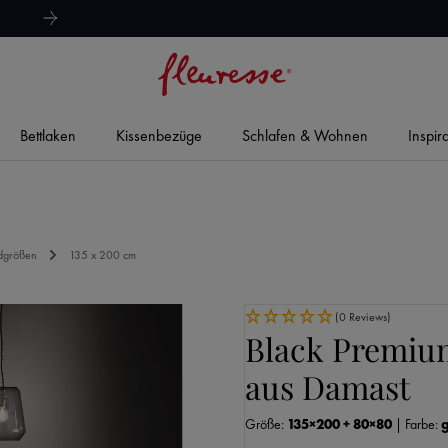
hervorragend
4,8/5
Bettlaken
Kissenbezüge
Schlafen & Wohnen
Inspir
dgrößen
135 x 200 cm
(0 Reviews)
Black Premiu
aus Damast
Größe:
135×200 + 80×80
|
Farbe: