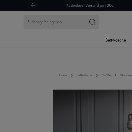
Kostenloser Versand ab 100€
 Hauptinhalt springen
Zur Suche springen
Zur Hauptnavigation springen
Bettwäsche
Home
Bettwäsche
Größe
Standar
Bildergalerie überspringen