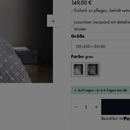
149,00 €
Einfach zu pflegen, behält sei
Luxuriöser Jacquard mit detailr
Muster
auswählen
Größe
auswählen
Farbe
grau
KI-generierter Inhalt.
Auf Lager - in 2-5 Tagen bei dir
Produkt Anzahl: Gib 
Bezahlen mit