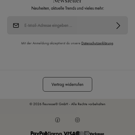
Newsletter
Neuheiten, aktuelle Trends und vieles mehr:
E-Mail-Adresse*
Mit der Anmeldung akzeptierst du unsere
Datenschutzerklärung
.
Diese Seite ist durch reCAPTCHA geschützt und es gelten die
Datenschutzrichtlinie
und
Nutzungsbedingungen
.
Vertrag widerrufen
© 2026 fleuresse® GmbH - Alle Rechte vorbehalten
Vorkasse