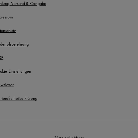
hlung, Versand & Rückgabe
pressum
tenschutz
derrufsbelehrung
GB
okie-Einstellungen
wsletter
rierefreiheitserklärung