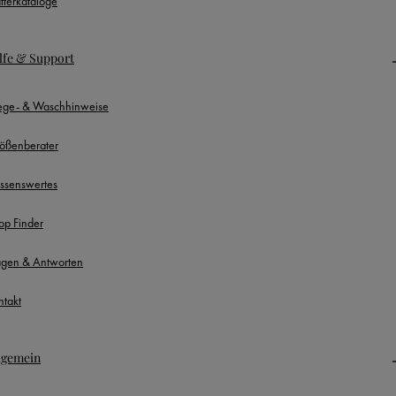
ätterkataloge
lfe & Support
lege- & Waschhinweise
ößenberater
ssenswertes
op Finder
agen & Antworten
ntakt
lgemein