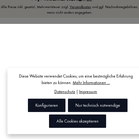
Alle Preise inkl. gesetzl. Mehrwertsteuer zzgl.
Versandkosten
und ggf. Nachnahmegebühren,
wenn nicht anders angegeben.
Diese Website verwendet Cookies, um eine bestmögliche Erfahrung
bieten zu können.
Mehr Informationen ...
Datenschutz
|
Impressum
Konfigurieren
Nur technisch notwendige
Alle Cookies akzeptieren