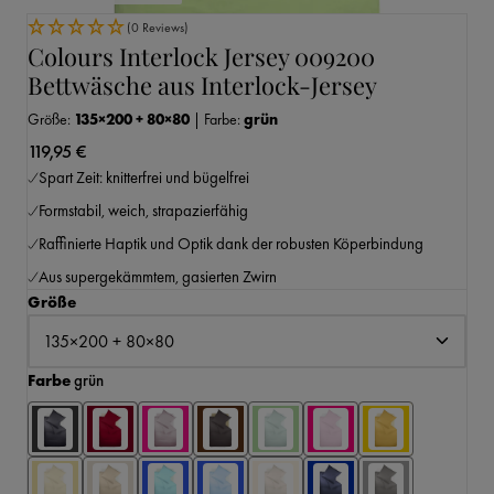
(0 Reviews)
Colours Interlock Jersey 009200
Bettwäsche aus Interlock-Jersey
Größe:
135×200 + 80×80
|
Farbe:
grün
119,95 €
Spart Zeit: knitterfrei und bügelfrei
Formstabil, weich, strapazierfähig
Raffinierte Haptik und Optik dank der robusten Köperbindung
Aus supergekämmtem, gasierten Zwirn
auswählen
Größe
auswählen
Farbe
grün