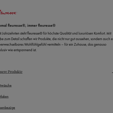
nmal fleuresse®, immer fleuresse®
it Jahrzehnten steht fleuresse® für höchste Qualität und luxuriösen Komfort. Mit
ebe zum Detail schaffen wir Produkte, die nicht nur gut aussehen, sondern auch e
verwechselbares Wohlfühlgefühl vermitteln – für ein Zuhause, das genauso
klusiv wie entspannend ist.
sere Produkte
ttwäsche
ttlaken
ssenbezüge