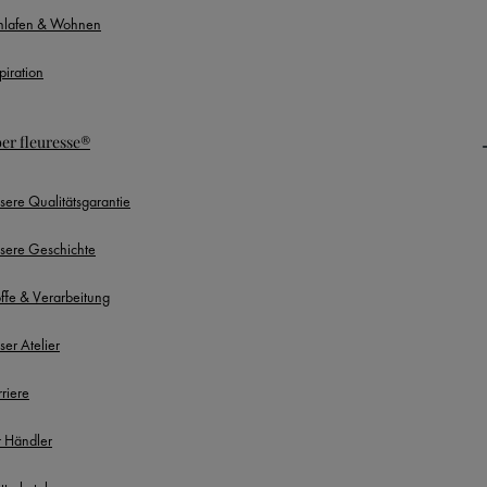
hlafen & Wohnen
piration
er fleuresse®
sere Qualitätsgarantie
sere Geschichte
offe & Verarbeitung
ser Atelier
rriere
r Händler