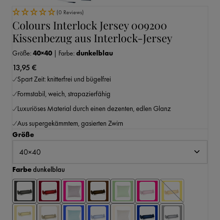
(0 Reviews)
Colours Interlock Jersey 009200
Kissenbezug aus Interlock-Jersey
Größe:
40×40
|
Farbe:
dunkelblau
13,95 €
Spart Zeit: knitterfrei und bügelfrei
Formstabil, weich, strapazierfähig
Luxuriöses Material durch einen dezenten, edlen Glanz
Aus supergekämmtem, gasierten Zwirn
auswählen
Größe
auswählen
Farbe
dunkelblau