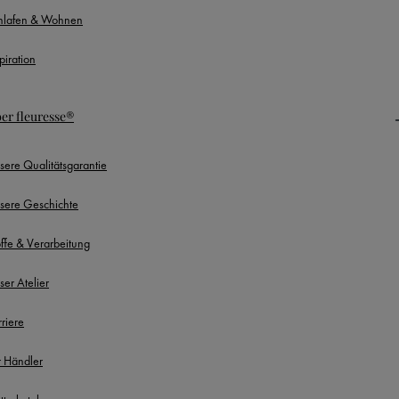
hlafen & Wohnen
piration
er fleuresse®
sere Qualitätsgarantie
sere Geschichte
offe & Verarbeitung
ser Atelier
rriere
r Händler