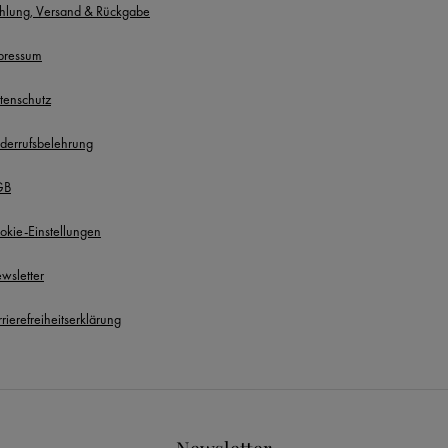
hlung, Versand & Rückgabe
pressum
tenschutz
derrufsbelehrung
GB
okie-Einstellungen
wsletter
rierefreiheitserklärung