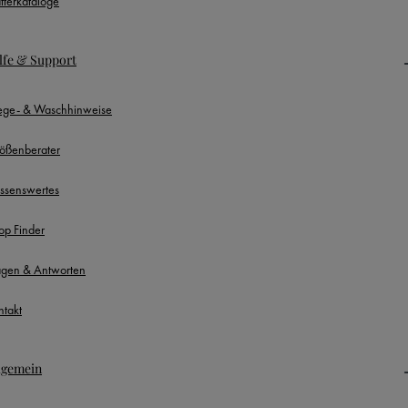
ätterkataloge
lfe & Support
lege- & Waschhinweise
ößenberater
ssenswertes
op Finder
agen & Antworten
ntakt
lgemein