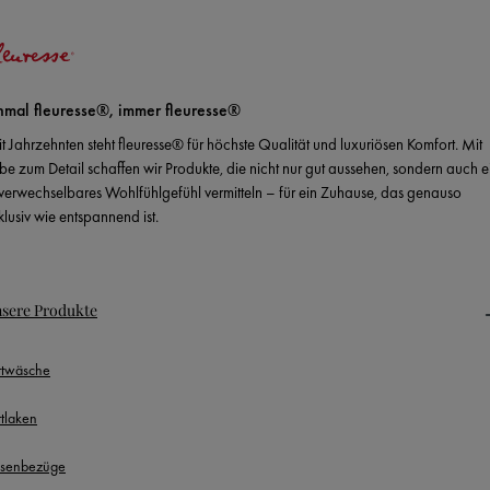
nmal fleuresse®, immer fleuresse®
it Jahrzehnten steht fleuresse® für höchste Qualität und luxuriösen Komfort. Mit
ebe zum Detail schaffen wir Produkte, die nicht nur gut aussehen, sondern auch e
verwechselbares Wohlfühlgefühl vermitteln – für ein Zuhause, das genauso
klusiv wie entspannend ist.
sere Produkte
ttwäsche
ttlaken
ssenbezüge