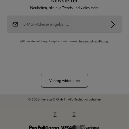
Newsletter
Neuheiten, aktuelle Trends und vieles mehr:
E-Mail-Adresse*
Mit der Anmeldung akzeptierst du unsere
Datenschutzerklärung
.
Diese Seite ist durch reCAPTCHA geschützt und es gelten die
Datenschutzrichtlinie
und
Nutzungsbedingungen
.
Vertrag widerrufen
© 2026 fleuresse® GmbH - Alle Rechte vorbehalten
Vorkasse