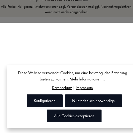
Alle Preise inkl. gesetzl. Mehrwertsteuer zzgl.
Versandkosten
und ggf. Nachnahmegebühren,
wenn nicht anders angegeben.
Diese Website verwendet Cookies, um eine bestmögliche Erfahrung
bieten zu können.
Mehr Informationen ...
Datenschutz
|
Impressum
Konfigurieren
Nur technisch notwendige
Alle Cookies akzeptieren