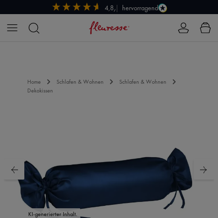
hervorragend
4,8/5
Zum Hauptinhalt springen
Home
Schlafen & Wohnen
Schlafen & Wohnen
Dekokissen
Bildergalerie überspringen
KI-generierter Inhalt.