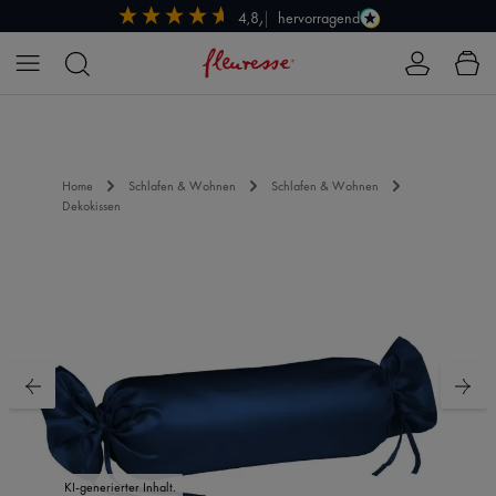
hervorragend
4,8/5
Zum Hauptinhalt springen
Home
Schlafen & Wohnen
Schlafen & Wohnen
Dekokissen
Bildergalerie überspringen
KI-generierter Inhalt.