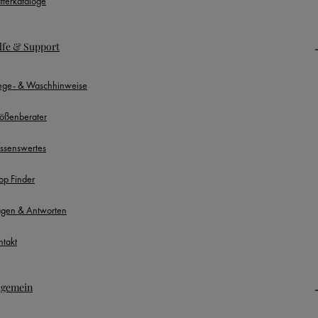
ätterkataloge
lfe & Support
lege- & Waschhinweise
ößenberater
ssenswertes
op Finder
agen & Antworten
ntakt
lgemein