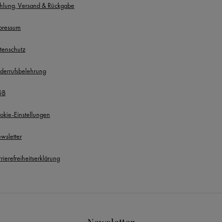
hlung, Versand & Rückgabe
pressum
tenschutz
derrufsbelehrung
GB
okie-Einstellungen
wsletter
rierefreiheitserklärung