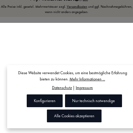
Alle Preise inkl. gesetzl. Mehrwertsteuer zzgl.
Versandkosten
und ggf. Nachnahmegebühren,
wenn nicht anders angegeben.
Diese Website verwendet Cookies, um eine bestmögliche Erfahrung
bieten zu können.
Mehr Informationen ...
Datenschutz
|
Impressum
Konfigurieren
Nur technisch notwendige
Alle Cookies akzeptieren