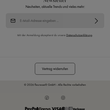
Newsletter
Neuheiten, aktuelle Trends und vieles mehr:
E-Mail-Adresse*
Mit der Anmeldung akzeptierst du unsere
Datenschutzerklärung
.
Diese Seite ist durch reCAPTCHA geschützt und es gelten die
Datenschutzrichtlinie
und
Nutzungsbedingungen
.
Vertrag widerrufen
© 2026 fleuresse® GmbH - Alle Rechte vorbehalten
Vorkasse