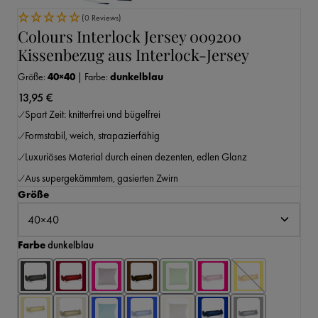
(0 Reviews)
Colours Interlock Jersey 009200
Kissenbezug aus Interlock-Jersey
Größe:
40×40
|
Farbe:
dunkelblau
13,95 €
Spart Zeit: knitterfrei und bügelfrei
Formstabil, weich, strapazierfähig
Luxuriöses Material durch einen dezenten, edlen Glanz
Aus supergekämmtem, gasierten Zwirn
auswählen
Größe
auswählen
Farbe
dunkelblau