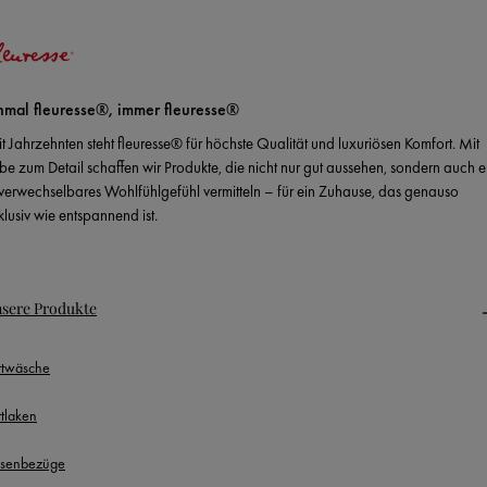
nmal fleuresse®, immer fleuresse®
it Jahrzehnten steht fleuresse® für höchste Qualität und luxuriösen Komfort. Mit
ebe zum Detail schaffen wir Produkte, die nicht nur gut aussehen, sondern auch e
verwechselbares Wohlfühlgefühl vermitteln – für ein Zuhause, das genauso
klusiv wie entspannend ist.
sere Produkte
ttwäsche
ttlaken
ssenbezüge