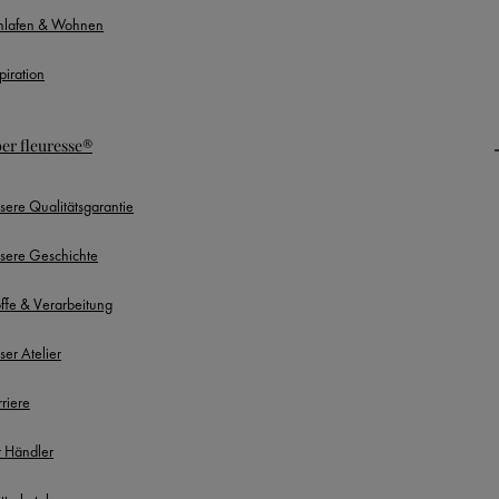
hlafen & Wohnen
piration
er fleuresse®
sere Qualitätsgarantie
sere Geschichte
offe & Verarbeitung
ser Atelier
rriere
r Händler