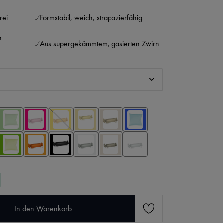
rei
Formstabil, weich, strapazierfähig
n
Aus supergekämmtem, gasierten Zwirn
KI-generierter Inhalt.
den gewünschten Wert ein oder benutze die Scha
In den Warenkorb