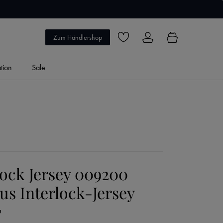
5 Jahre Garantie
Zum Händlershop
Du hast 0 Produkte auf dem Merkzett
ation
Sale
lock Jersey 009200
us Interlock-Jersey
u