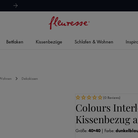
hervorragend
4,8/5
Bettlaken
Kissenbezüge
Schlafen & Wohnen
Inspir
 Wohnen
Dekokissen
(0 Reviews)
Colours Inter
Kissenbezug a
Größe:
40×40
|
Farbe:
dunkelbla