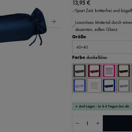
13,95 €
Spart Zeit: knitterfrei und bügelf
Luxuriöses Material durch eine
dezenten, edlen Glanz
auswählen
Größe
auswählen
Farbe
dunkelblau
KI-generierter Inhalt.
Auf Lager - in 2-5 Tagen bei dir
Produkt Anzahl: Gib 