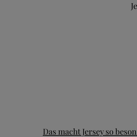
J
New content loaded
Das macht Jersey so beso