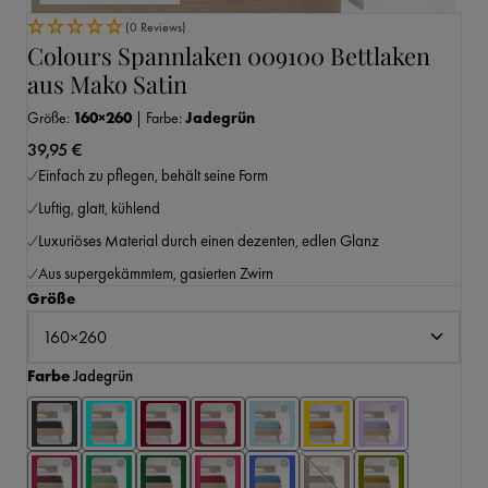
(0 Reviews)
Colours Spannlaken 009100 Bettlaken
aus Mako Satin
Größe:
160×260
|
Farbe:
Jadegrün
39,95 €
Einfach zu pflegen, behält seine Form
Luftig, glatt, kühlend
Luxuriöses Material durch einen dezenten, edlen Glanz
Aus supergekämmtem, gasierten Zwirn
auswählen
Größe
auswählen
Farbe
Jadegrün