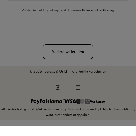
Mit der Anmeldung akzeptierst du unsere
Datenschutzerklärung
.
Diese Seite ist durch reCAPTCHA geschützt und es gelten die
Datenschutzrichtlinie
und
Nutzungsbedingungen
.
Vertrag widerrufen
© 2026 fleuresse® GmbH - Alle Rechte vorbehalten
Vorkasse
Alle Preise inkl. gesetzl. Mehrwertsteuer zzgl.
Versandkosten
und ggf. Nachnahmegebühren,
wenn nicht anders angegeben.