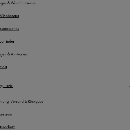
lege- & Waschhinweise
ößenberater
ssenswertes
op Finder
agen & Antworten
ntakt
lgemein
hlung, Versand & Rückgabe
pressum
tenschutz