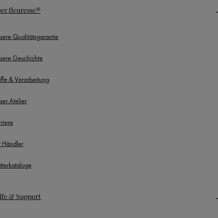
er fleuresse®
sere Qualitätsgarantie
sere Geschichte
offe & Verarbeitung
ser Atelier
rriere
r Händler
ätterkataloge
lfe & Support