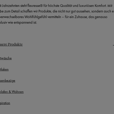
it Jahrzehnten steht fleuresse® für höchste Qualität und luxuriösen Komfort. Mit
ebe zum Detail schaffen wir Produkte, die nicht nur gut aussehen, sondern auch e
verwechselbares Wohlfühlgefühl vermitteln – für ein Zuhause, das genauso
klusiv wie entspannend ist.
sere Produkte
ttwäsche
ttlaken
ssenbezüge
hlafen & Wohnen
piration