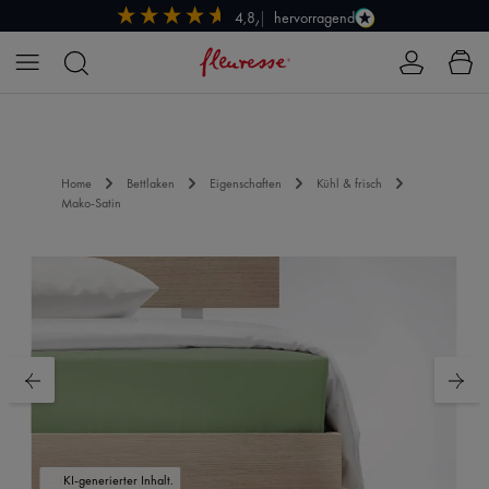
hervorragend
4,8/5
Zum Hauptinhalt springen
Home
Bettlaken
Eigenschaften
Kühl & frisch
Mako-Satin
Bildergalerie überspringen
KI-generierter Inhalt.