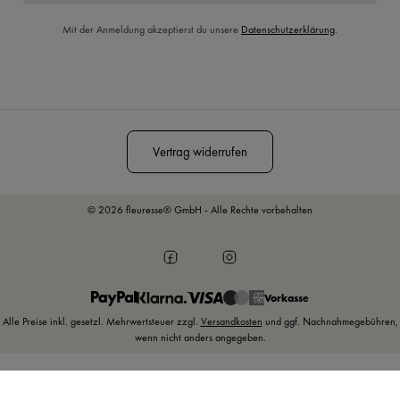
Mit der Anmeldung akzeptierst du unsere
Datenschutzerklärung
.
Diese Seite ist durch reCAPTCHA geschützt und es gelten die
Datenschutzrichtlinie
und
Nutzungsbedingungen
.
Vertrag widerrufen
© 2026 fleuresse® GmbH - Alle Rechte vorbehalten
Vorkasse
Alle Preise inkl. gesetzl. Mehrwertsteuer zzgl.
Versandkosten
und ggf. Nachnahmegebühren,
wenn nicht anders angegeben.