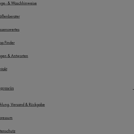
lege- & Waschhinweise
ößenberater
ssenswertes
op Finder
agen & Antworten
ntakt
lgemein
hlung, Versand & Rückgabe
pressum
tenschutz