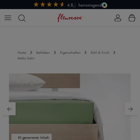
hervorragend
4,8/5
Zum Hauptinhalt springen
Home
Bettlaken
Eigenschaften
Kühl & frisch
Mako-Satin
Bildergalerie überspringen
KI-generierter Inhalt.