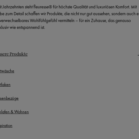
it Jahrzehnten steht fleuresse® für höchste Qualität und luxuriösen Komfort. Mit
ebe zum Detail schaffen wir Produkte, die nicht nur gut aussehen, sondern auch e
verwechselbares Wohlfühlgefühl vermitteln – für ein Zuhause, das genauso
klusiv wie entspannend ist.
sere Produkte
ttwäsche
ttlaken
ssenbezüge
hlafen & Wohnen
piration