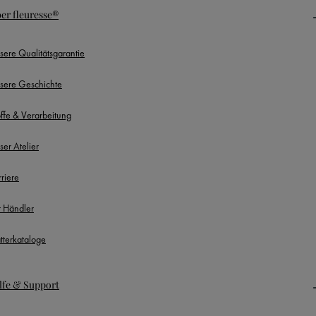
er fleuresse®
sere Qualitätsgarantie
sere Geschichte
offe & Verarbeitung
ser Atelier
rriere
r Händler
ätterkataloge
lfe & Support