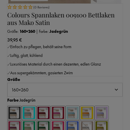
(0 Reviews)
Colours Spannlaken 009100 Bettlaken
aus Mako Satin
Größe:
160×260
|
Farbe:
Jadegrün
39,95 €
Einfach zu pflegen, behält seine Form
Luftig, glatt, kühlend
Luxuriöses Material durch einen dezenten, edlen Glanz
Aus supergekämmtem, gasierten Zwirn
auswählen
Größe
auswählen
Farbe
Jadegrün