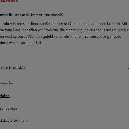
nmal fleuresse®, immer fleuresse®
it Jahrzehnten steht fleuresse® für höchste Qualität und luxuriösen Komfort. Mit
ebe zum Detail schaffen wir Produkte, die nicht nur gut aussehen, sondern auch e
verwechselbares Wohlfühlgefühl vermitteln – für ein Zuhause, das genauso
klusiv wie entspannend ist.
sere Produkte
ttwäsche
ttlaken
ssenbezüge
hlafen & Wohnen