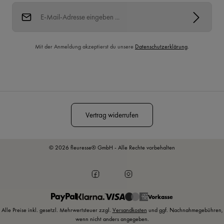
E-Mail-Adresse*
Mit der Anmeldung akzeptierst du unsere
Datenschutzerklärung
.
Diese Seite ist durch reCAPTCHA geschützt und es gelten die
Datenschutzrichtlinie
und
Nutzungsbedingungen
.
Vertrag widerrufen
© 2026 fleuresse® GmbH - Alle Rechte vorbehalten
Vorkasse
Alle Preise inkl. gesetzl. Mehrwertsteuer zzgl.
Versandkosten
und ggf. Nachnahmegebühren,
wenn nicht anders angegeben.