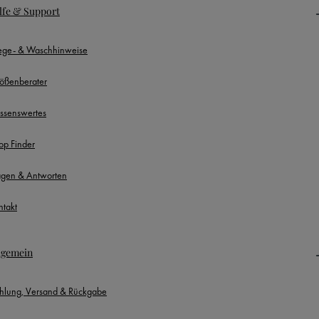
lfe & Support
lege- & Waschhinweise
ößenberater
ssenswertes
op Finder
agen & Antworten
ntakt
lgemein
hlung, Versand & Rückgabe