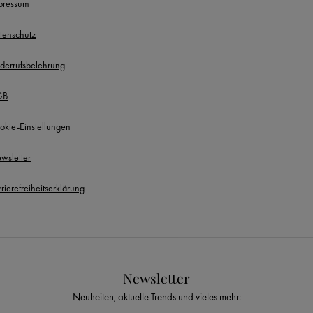
pressum
tenschutz
derrufsbelehrung
GB
okie-Einstellungen
wsletter
rierefreiheitserklärung
Newsletter
Neuheiten, aktuelle Trends und vieles mehr: