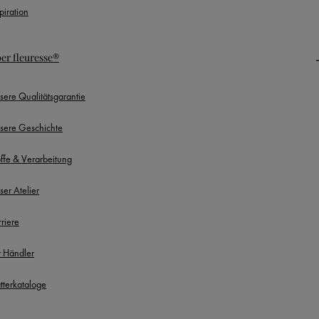
piration
er fleuresse®
sere Qualitätsgarantie
sere Geschichte
offe & Verarbeitung
ser Atelier
rriere
r Händler
ätterkataloge