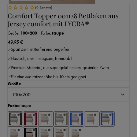
(0 Reviews)
Comfort Topper 001128 Bettlaken aus
Jersey comfort mit LYCRA®
Größe:
100×200
|
Farbe:
taupe
49,95 €
Spart Zeit: knitterfrei und bügelfrei
Elastisch, anschmiegsam, formstabil
Premium Material, aus supergekämmtem, gasierten Zwirn
Für eine Matratzenhöhe bis 10 cm geeignet
auswählen
Größe
auswählen
Farbe
taupe