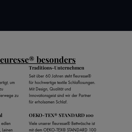
leuresse® besonders
Traditions-Unternehmen
Seit über 60 Jahren steht fleuresse®
rtigt, um
für hochwertige textile Schlaflosungen.
zu
Mit Design, Qualität und
eferwege zu
Innovationsgeist sind wir der Partner
für erholsamen Schlaf.
al
OEKO-TEX® STANDARD 100
 edlen
Viele unserer fleuresse® Bettwäsche ist
, Leinen
mit dem OEKO-TEX® STANDARD 100