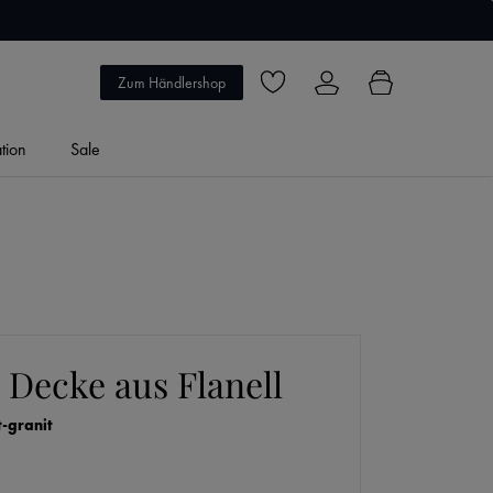
5 Jahre Garantie
Zum Händlershop
Du hast 0 Produkte auf dem Merkzett
ation
Sale
 Decke aus Flanell
t-granit