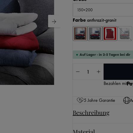
auswählen
Farbe
anthrazit-granit
Auf Lager - in 2-5 Tagen bei dir
Produkt Anzahl: Gib 
KI-generierter Inhalt.
Bezahlen mit
5 Jahre Garantie
M
Beschreibung
Material