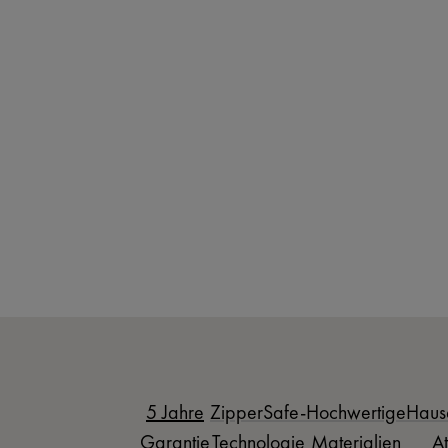
5 Jahre
ZipperSafe-
Hochwertige
Haus
Garantie
Technologie
Materialien
At