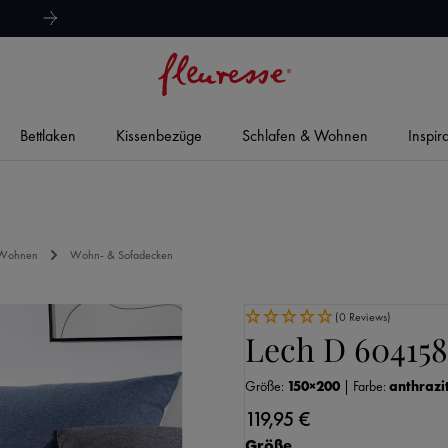
hervorragend
4,8/5
Bettlaken
Kissenbezüge
Schlafen & Wohnen
Inspir
 Wohnen
Wohn- & Sofadecken
(0 Reviews)
Lech D 604158
Größe:
150×200
|
Farbe:
anthrazi
119,95 €
auswählen
Größe