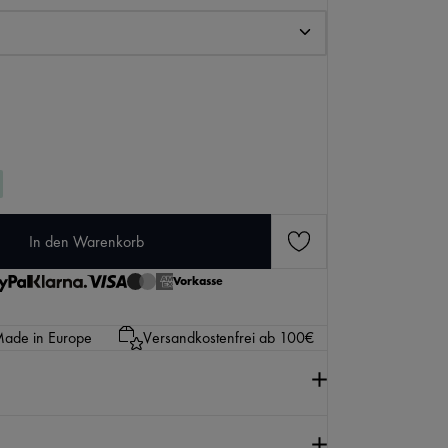
den gewünschten Wert ein oder benutze die Scha
In den Warenkorb
KI-generierter Inhalt.
Vorkasse
ade in Europe
Versandkostenfrei ab 100€