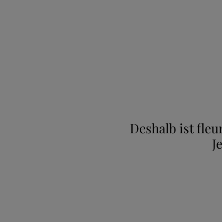
Deshalb ist fle
J
New content loaded