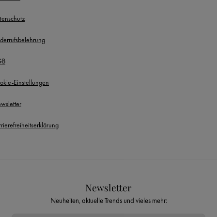
tenschutz
derrufsbelehrung
GB
okie-Einstellungen
wsletter
rierefreiheitserklärung
Newsletter
Neuheiten, aktuelle Trends und vieles mehr: