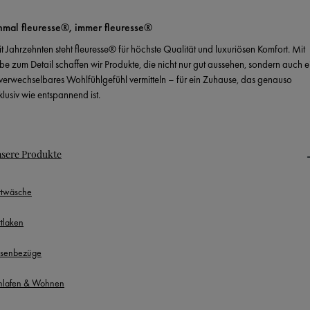
nmal fleuresse®, immer fleuresse®
it Jahrzehnten steht fleuresse® für höchste Qualität und luxuriösen Komfort. Mit
ebe zum Detail schaffen wir Produkte, die nicht nur gut aussehen, sondern auch e
verwechselbares Wohlfühlgefühl vermitteln – für ein Zuhause, das genauso
klusiv wie entspannend ist.
sere Produkte
ttwäsche
ttlaken
ssenbezüge
hlafen & Wohnen