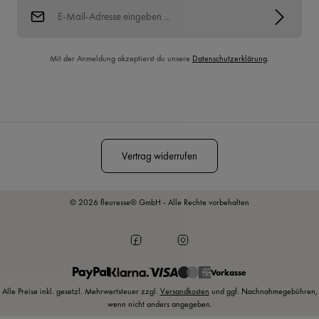
E-Mail-Adresse*
Mit der Anmeldung akzeptierst du unsere
Datenschutzerklärung
.
Diese Seite ist durch reCAPTCHA geschützt und es gelten die
Datenschutzrichtlinie
und
Nutzungsbedingungen
.
Vertrag widerrufen
© 2026 fleuresse® GmbH - Alle Rechte vorbehalten
Vorkasse
Alle Preise inkl. gesetzl. Mehrwertsteuer zzgl.
Versandkosten
und ggf. Nachnahmegebühren,
wenn nicht anders angegeben.