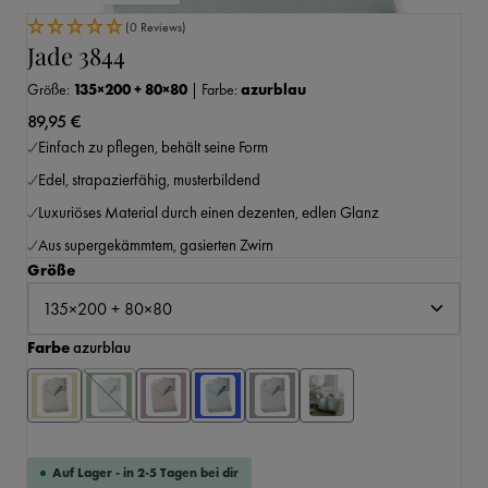
(0 Reviews)
Jade 3844
Größe:
135×200 + 80×80
|
Farbe:
azurblau
89,95 €
Einfach zu pflegen, behält seine Form
Edel, strapazierfähig, musterbildend
Luxuriöses Material durch einen dezenten, edlen Glanz
Aus supergekämmtem, gasierten Zwirn
auswählen
Größe
auswählen
Farbe
azurblau
Auf Lager - in 2-5 Tagen bei dir