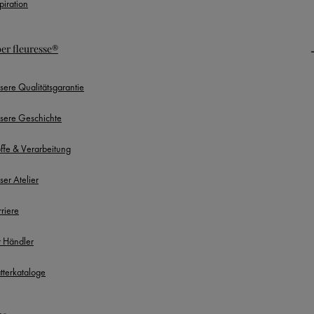
piration
er fleuresse®
sere Qualitätsgarantie
sere Geschichte
offe & Verarbeitung
ser Atelier
rriere
r Händler
ätterkataloge