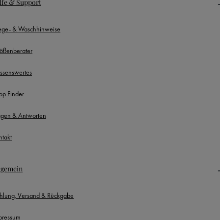
lfe & Support
lege- & Waschhinweise
ößenberater
ssenswertes
op Finder
agen & Antworten
ntakt
lgemein
hlung, Versand & Rückgabe
pressum