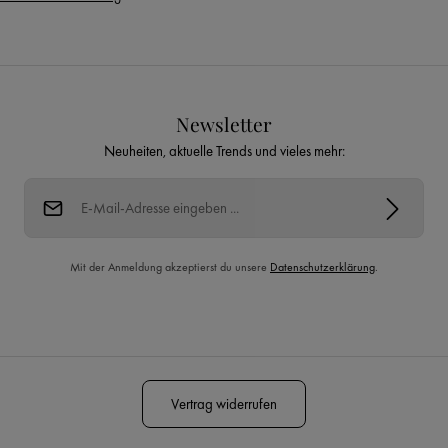
Newsletter
Neuheiten, aktuelle Trends und vieles mehr:
E-Mail-Adresse*
Mit der Anmeldung akzeptierst du unsere
Datenschutzerklärung
.
Diese Seite ist durch reCAPTCHA geschützt und es gelten die
Datenschutzrichtlinie
und
Nutzungsbedingungen
.
Vertrag widerrufen