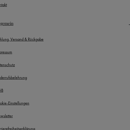
ntakt
lgemein
hlung, Versand & Rückgabe
pressum
tenschutz
derrufsbelehrung
GB
okie-Einstellungen
wsletter
rierefreiheitserklärung