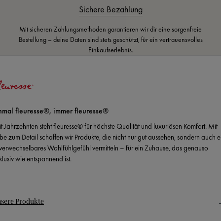
Sichere Bezahlung
Mit sicheren Zahlungsmethoden garantieren wir dir eine sorgenfreie
Bestellung – deine Daten sind stets geschützt, für ein vertrauensvolles
Einkaufserlebnis.
nmal fleuresse®, immer fleuresse®
it Jahrzehnten steht fleuresse® für höchste Qualität und luxuriösen Komfort. Mit
ebe zum Detail schaffen wir Produkte, die nicht nur gut aussehen, sondern auch e
verwechselbares Wohlfühlgefühl vermitteln – für ein Zuhause, das genauso
klusiv wie entspannend ist.
sere Produkte