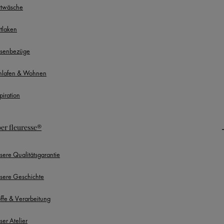
ttwäsche
ttlaken
ssenbezüge
hlafen & Wohnen
piration
er fleuresse®
sere Qualitätsgarantie
sere Geschichte
offe & Verarbeitung
ser Atelier