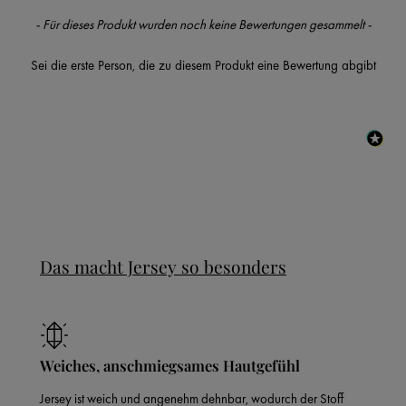
New content loaded
- Für dieses Produkt wurden noch keine Bewertungen gesammelt -
Sei die erste Person, die zu diesem Produkt eine Bewertung abgibt
Das macht Jersey so besonders
Weiches, anschmiegsames Hautgefühl
Jersey ist weich und angenehm dehnbar, wodurch der Stoff