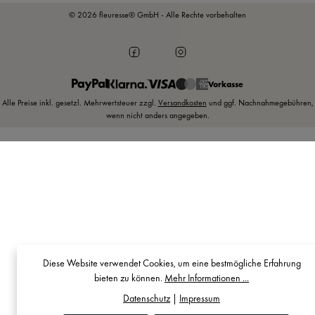
© 2026 fleuresse® GmbH - Alle Rechte vorbehalten
Vorkasse
Alle Preise inkl. gesetzl. Mehrwertsteuer zzgl.
Versandkosten
und ggf. Nachnahmegebühren,
wenn nicht anders angegeben.
Diese Website verwendet Cookies, um eine bestmögliche Erfahrung
bieten zu können.
Mehr Informationen ...
Datenschutz
|
Impressum