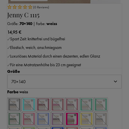
(0 Reviews)
Jenny C 1115
Größe:
70×140
|
Farbe:
weiss
14,95 €
Spart Zeit: knitterfrei und bügelfrei
Elastisch, weich, anschmiegsam
Luxuriöses Material durch einen dezenten, edlen Glanz
Für eine Matratzenhöhe bis 23 cm geeignet
auswählen
Größe
auswählen
Farbe
weiss