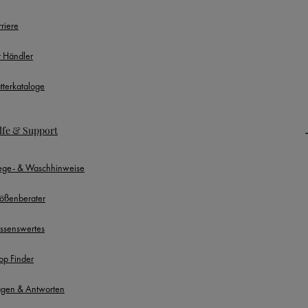
rriere
r Händler
ätterkataloge
lfe & Support
lege- & Waschhinweise
ößenberater
ssenswertes
op Finder
agen & Antworten