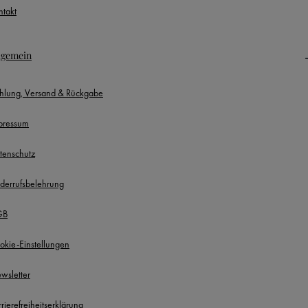
ntakt
lgemein
hlung, Versand & Rückgabe
pressum
tenschutz
derrufsbelehrung
GB
okie-Einstellungen
wsletter
rierefreiheitserklärung