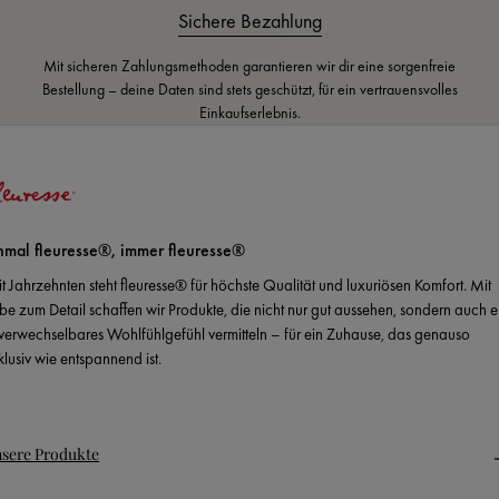
Sichere Bezahlung
Mit sicheren Zahlungsmethoden garantieren wir dir eine sorgenfreie
Bestellung – deine Daten sind stets geschützt, für ein vertrauensvolles
Einkaufserlebnis.
nmal fleuresse®, immer fleuresse®
it Jahrzehnten steht fleuresse® für höchste Qualität und luxuriösen Komfort. Mit
ebe zum Detail schaffen wir Produkte, die nicht nur gut aussehen, sondern auch e
verwechselbares Wohlfühlgefühl vermitteln – für ein Zuhause, das genauso
klusiv wie entspannend ist.
sere Produkte