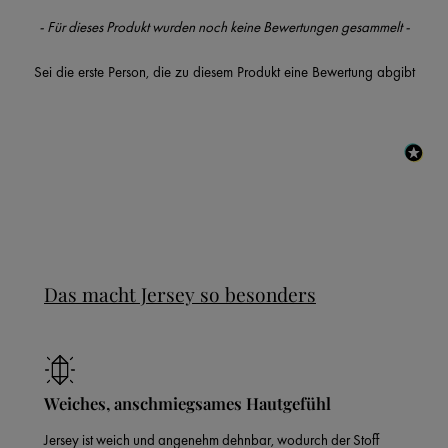
New content loaded
- Für dieses Produkt wurden noch keine Bewertungen gesammelt -
Sei die erste Person, die zu diesem Produkt eine Bewertung abgibt
Das macht Jersey so besonders
Weiches, anschmiegsames Hautgefühl
Jersey ist weich und angenehm dehnbar, wodurch der Stoff