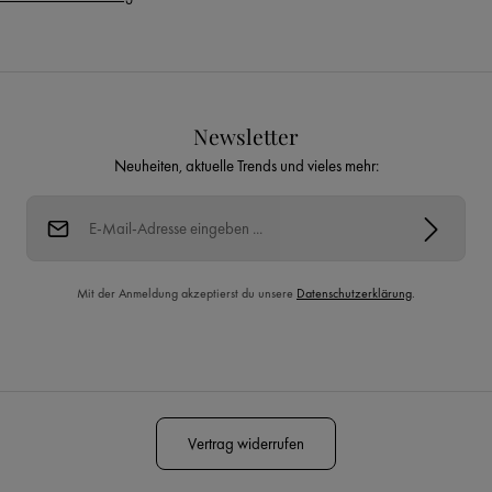
Newsletter
Neuheiten, aktuelle Trends und vieles mehr:
E-Mail-Adresse*
Mit der Anmeldung akzeptierst du unsere
Datenschutzerklärung
.
Diese Seite ist durch reCAPTCHA geschützt und es gelten die
Datenschutzrichtlinie
und
Nutzungsbedingungen
.
Vertrag widerrufen