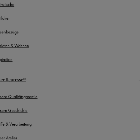
ttwäsche
ttlaken
ssenbezüge
hlafen & Wohnen
piration
er fleuresse®
sere Qualitätsgarantie
sere Geschichte
offe & Verarbeitung
ser Atelier