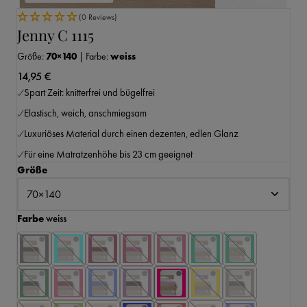
(0 Reviews)
Jenny C 1115
Größe:
70×140
|
Farbe:
weiss
14,95 €
Spart Zeit: knitterfrei und bügelfrei
Elastisch, weich, anschmiegsam
Luxuriöses Material durch einen dezenten, edlen Glanz
Für eine Matratzenhöhe bis 23 cm geeignet
auswählen
Größe
auswählen
Farbe
weiss