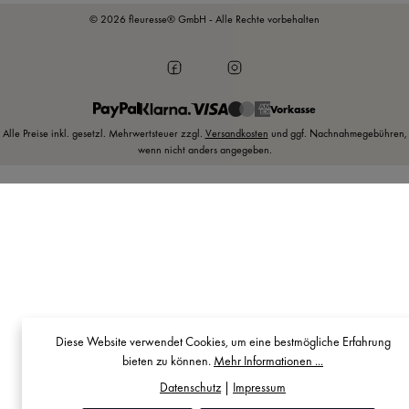
© 2026 fleuresse® GmbH - Alle Rechte vorbehalten
Vorkasse
Alle Preise inkl. gesetzl. Mehrwertsteuer zzgl.
Versandkosten
und ggf. Nachnahmegebühren,
wenn nicht anders angegeben.
Diese Website verwendet Cookies, um eine bestmögliche Erfahrung
bieten zu können.
Mehr Informationen ...
Datenschutz
|
Impressum