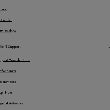
rriere
r Händler
ätterkataloge
lfe & Support
lege- & Waschhinweise
ößenberater
ssenswertes
op Finder
agen & Antworten