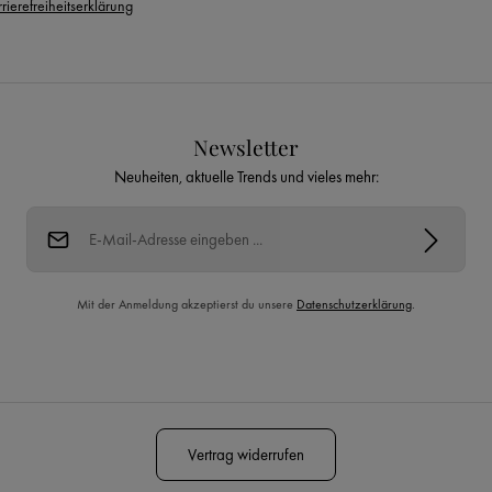
rierefreiheitserklärung
Newsletter
Neuheiten, aktuelle Trends und vieles mehr:
E-Mail-Adresse*
Mit der Anmeldung akzeptierst du unsere
Datenschutzerklärung
.
Diese Seite ist durch reCAPTCHA geschützt und es gelten die
Datenschutzrichtlinie
und
Nutzungsbedingungen
.
Vertrag widerrufen