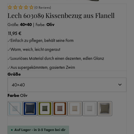
(0 Reviews)
Lech 603089 Kissenbezug aus Flanell
Größe:
40×40
|
Farbe:
Oliv
11,95 €
Einfach zu pflegen, behält seine Form
Warm, weich, leicht angeraut
Luxuriöses Material durch einen dezenten, edlen Glanz
Aus supergekämmtem, gasierten Zwirn
auswählen
Größe
auswählen
Farbe
Oliv
Auf Lager - in 2-5 Tagen bei dir