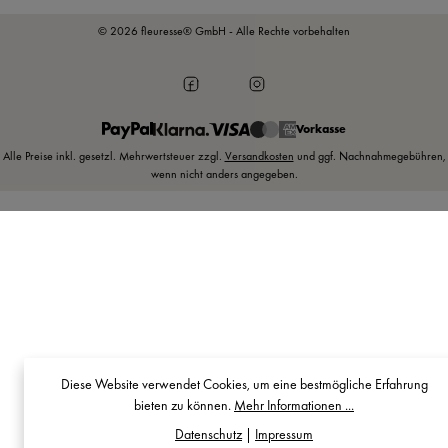
© 2026 fleuresse® GmbH - Alle Rechte vorbehalten
Vorkasse
Alle Preise inkl. gesetzl. Mehrwertsteuer zzgl.
Versandkosten
und ggf. Nachnahmegebühren,
wenn nicht anders angegeben.
Diese Website verwendet Cookies, um eine bestmögliche Erfahrung
bieten zu können.
Mehr Informationen ...
Datenschutz
|
Impressum