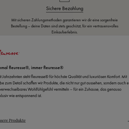
Sichere Bezahlung
Mit sicheren Zahlungsmethoden garantieren wir dir eine sorgenfreie
Bestellung – deine Daten sind stets geschützt, für ein vertrauensvolles
Einkaufserlebnis.
nmal fleuresse®, immer fleuresse®
it Jahrzehnten steht fleuresse® für höchste Qualität und luxuriösen Komfort. Mit
ebe zum Detail schaffen wir Produkte, die nicht nur gut aussehen, sondern auch e
verwechselbares Wohlfühlgefühl vermitteln – für ein Zuhause, das genauso
klusiv wie entspannend ist.
sere Produkte