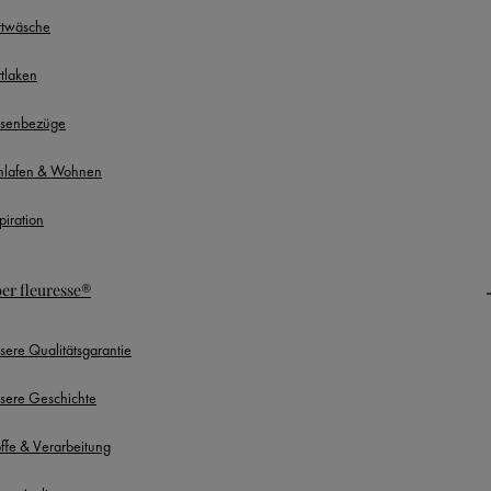
ttwäsche
ttlaken
ssenbezüge
hlafen & Wohnen
piration
er fleuresse®
sere Qualitätsgarantie
sere Geschichte
offe & Verarbeitung