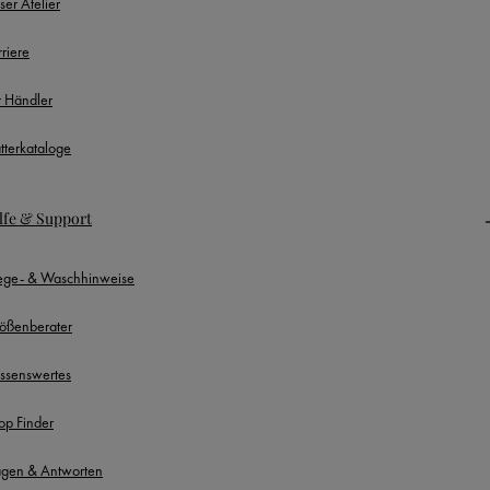
ser Atelier
rriere
r Händler
ätterkataloge
lfe & Support
lege- & Waschhinweise
ößenberater
ssenswertes
op Finder
agen & Antworten