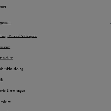
ntakt
lgemein
hlung, Versand & Rückgabe
pressum
tenschutz
derrufsbelehrung
GB
okie-Einstellungen
wsletter