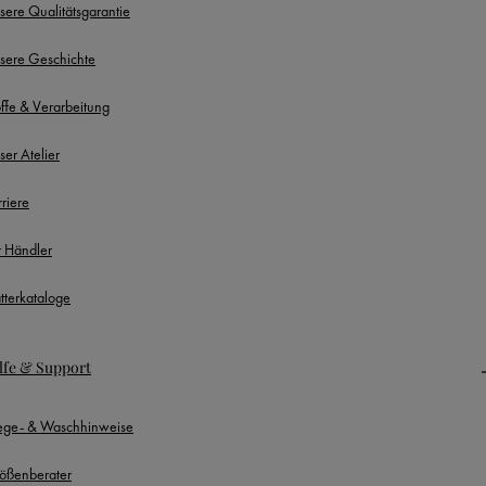
sere Qualitätsgarantie
sere Geschichte
offe & Verarbeitung
ser Atelier
rriere
r Händler
ätterkataloge
lfe & Support
lege- & Waschhinweise
ößenberater