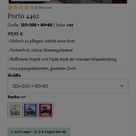
(0 Reviews)
Porto 4492
Größe:
135×200 + 80×80
|
Farbe:
rot
99,95 €
Einfach zu pflegen, behält seine Form
Farbenfroh, robust, klimaregulierend
Raffinierte Haptik und Optik dank der robusten Köperbindung
Aus supergekämmtem, gasierten Zwirn
auswählen
Größe
auswählen
Farbe
rot
Auf Lager - in 2-5 Tagen bei dir