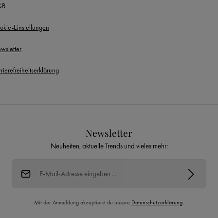
GB
okie-Einstellungen
wsletter
rierefreiheitserklärung
Newsletter
Neuheiten, aktuelle Trends und vieles mehr:
E-Mail-Adresse*
Mit der Anmeldung akzeptierst du unsere
Datenschutzerklärung
.