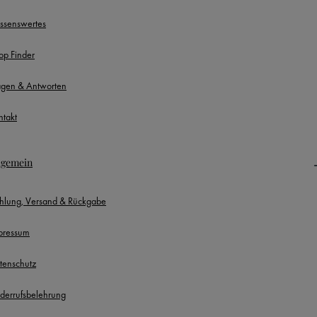
ssenswertes
op Finder
agen & Antworten
ntakt
lgemein
hlung, Versand & Rückgabe
pressum
tenschutz
derrufsbelehrung