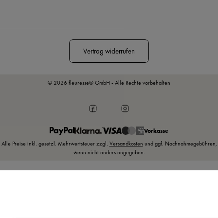
Diese Seite ist durch reCAPTCHA geschützt und es gelten die
Datenschutzrichtlinie
und
Nutzungsbedingungen
.
Vertrag widerrufen
© 2026 fleuresse® GmbH - Alle Rechte vorbehalten
Vorkasse
Alle Preise inkl. gesetzl. Mehrwertsteuer zzgl.
Versandkosten
und ggf. Nachnahmegebühren,
wenn nicht anders angegeben.