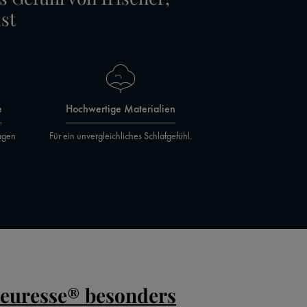
st
e
Hochwertige Materialien
agen
Für ein unvergleichliches Schlafgefühl.
leuresse® besonders