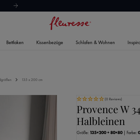
hervorragend
4,8/5
Bettlaken
Kissenbezüge
Schlafen & Wohnen
Inspir
dgrößen
135 x 200 cm
(0 Reviews)
Provence W 34
Halbleinen
Größe:
135×200 + 80×80
|
Farbe: