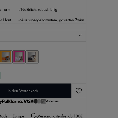
ne Form
Natürlich, robust, luftig
er Haut
Aus supergekämmtem, gasierten Zwirn
KI-generierter Inhalt.
den gewünschten Wert ein oder benutze die Scha
In den Warenkorb
Vorkasse
ade in Europe
Versandkostenfrei ab 100€