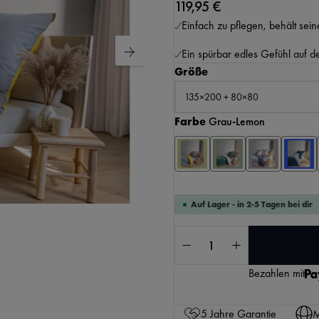
119,95 €
Einfach zu pflegen, behält sei
Ein spürbar edles Gefühl auf d
auswählen
Größe
auswählen
Farbe
Grau-Lemon
KI-generierter Inhalt.
Auf Lager - in 2-5 Tagen bei dir
Produkt Anzahl: Gib 
Bezahlen mit
5 Jahre Garantie
M