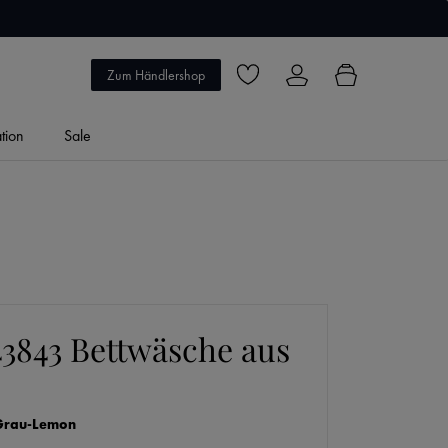
5 Jahre Garantie
Zum Händlershop
Du hast 0 Produkte auf dem Merkzett
ation
Sale
3843 Bettwäsche aus
Grau-Lemon