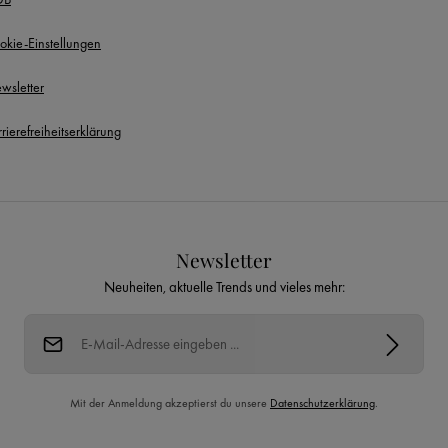
okie-Einstellungen
wsletter
rierefreiheitserklärung
Newsletter
Neuheiten, aktuelle Trends und vieles mehr:
E-Mail-Adresse*
Mit der Anmeldung akzeptierst du unsere
Datenschutzerklärung
.