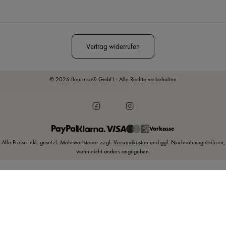
Diese Seite ist durch reCAPTCHA geschützt und es gelten die
Datenschutzrichtlinie
und
Nutzungsbedingungen
.
Vertrag widerrufen
© 2026 fleuresse® GmbH - Alle Rechte vorbehalten
Vorkasse
Alle Preise inkl. gesetzl. Mehrwertsteuer zzgl.
Versandkosten
und ggf. Nachnahmegebühren,
wenn nicht anders angegeben.