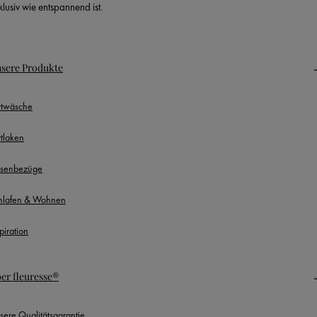
klusiv wie entspannend ist.
sere Produkte
ttwäsche
ttlaken
ssenbezüge
hlafen & Wohnen
piration
er fleuresse®
sere Qualitätsgarantie