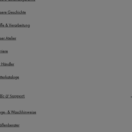
sere Geschichte
offe & Verarbeitung
ser Atelier
rriere
r Händler
ätterkataloge
lfe & Support
lege- & Waschhinweise
ößenberater