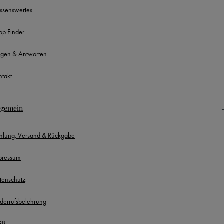
ssenswertes
op Finder
agen & Antworten
ntakt
lgemein
hlung, Versand & Rückgabe
pressum
tenschutz
derrufsbelehrung
GB