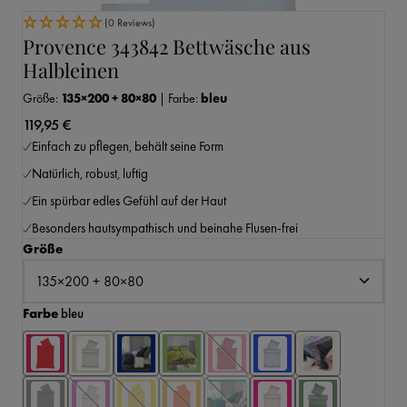
(0 Reviews)
Provence 343842 Bettwäsche aus
Halbleinen
Größe:
135×200 + 80×80
|
Farbe:
bleu
119,95 €
Einfach zu pflegen, behält seine Form
Natürlich, robust, luftig
Ein spürbar edles Gefühl auf der Haut
Besonders hautsympathisch und beinahe Flusen-frei
auswählen
Größe
auswählen
Farbe
bleu